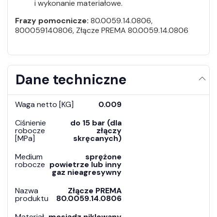
i wykonanie materiałowe.
Frazy pomocnicze:
80.0059.14.0806,
800059140806, Złącze PREMA 80.0059.14.0806
Dane techniczne
Waga netto [KG]
0.009
Ciśnienie
do 15 bar (dla
robocze
złączy
[MPa]
skręcanych)
Medium
sprężone
robocze
powietrze lub inny
gaz nieagresywny
Nazwa
Złącze PREMA
produktu
80.0059.14.0806
Materiał
mosiądz niklowany