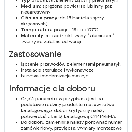
Typ produktu:
Element złączny pneumatyki
Medium:
sprężone powietrze lub inny gaz
nieagresywny
Ciśnienie pracy:
do 15 bar (dla złączy
skręcanych)
Temperatura pracy:
-18 do +70°C
Materiały:
mosiądz niklowany / aluminium /
tworzywo zależnie od wersji
Zastosowanie
łączenie przewodów z elementami pneumatyki
instalacje sterujące i wykonawcze
budowa i modernizacja maszyn
Informacje dla doboru
Część parametrów przypisana jest na
podstawie rodziny produktu i nazewnictwa
katalogowego; dobór krytyczny należy
potwierdzić z kartą katalogową CPP PREMA.
Do doboru zamiennika należy porównać numer
zamówieniowy, przyłącza, wymiary montażowe