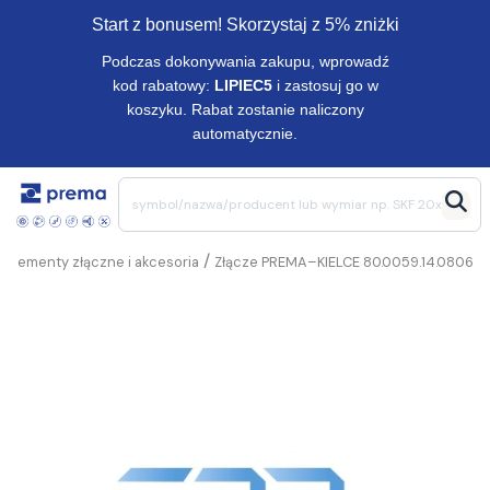
Start z bonusem! Skorzystaj z 5% zniżki
Podczas dokonywania zakupu, wprowadź
kod rabatowy:
LIPIEC5
i zastosuj go w
koszyku. Rabat zostanie naliczony
automatycznie.
/
/
Elementy złączne i akcesoria
Złącze PREMA–KIELCE 80.0059.14.0806