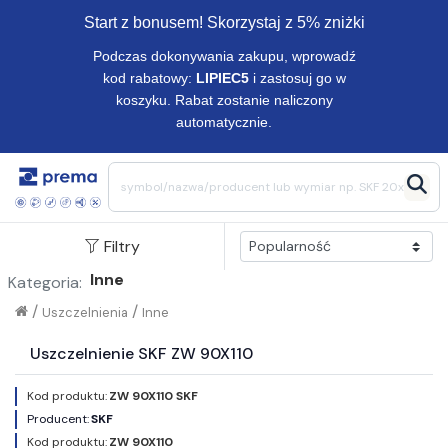
Start z bonusem! Skorzystaj z 5% zniżki
Podczas dokonywania zakupu, wprowadź
kod rabatowy:
LIPIEC5
i zastosuj go w
koszyku. Rabat zostanie naliczony
automatycznie.
Filtry
Inne
Kategoria:
/
/
Uszczelnienia
Inne
Uszczelnienie SKF ZW 90X110
Kod produktu:
ZW 90X110 SKF
Producent:
SKF
Kod produktu:
ZW 90X110