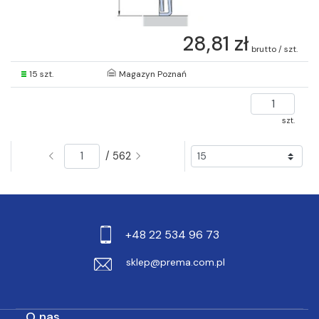
28,81 zł
brutto / szt.
15 szt.
Magazyn Poznań
szt.
/ 562
+48 22 534 96 73
sklep@prema.com.pl
O nas