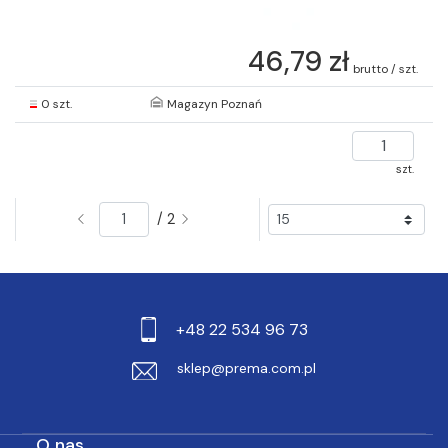
46,79 zł
brutto / szt.
0 szt.
Magazyn Poznań
szt.
/ 2
+48 22 534 96 73
sklep@prema.com.pl
O nas