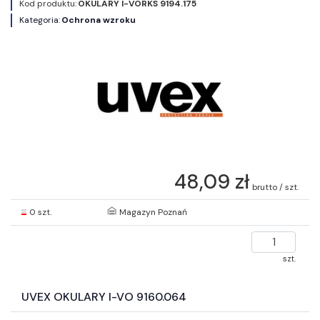
Kod produktu:
OKULARY I-VORKS 9194.175
Kategoria:
Ochrona wzroku
48,09 zł
brutto / szt.
0 szt.
Magazyn Poznań
szt.
UVEX OKULARY I-VO 9160.064