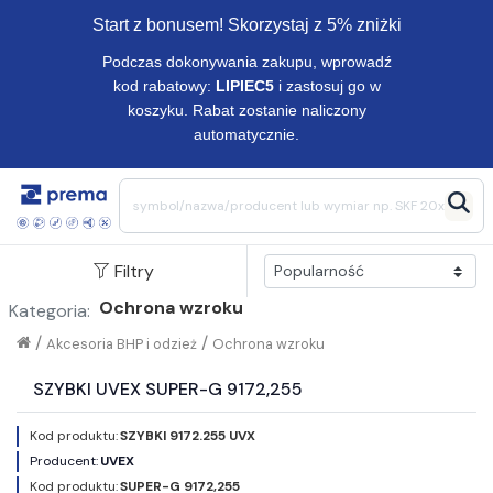
Start z bonusem! Skorzystaj z 5% zniżki
Podczas dokonywania zakupu, wprowadź
kod rabatowy:
LIPIEC5
i zastosuj go w
koszyku. Rabat zostanie naliczony
automatycznie.
Filtry
Ochrona wzroku
Kategoria:
/
/
Akcesoria BHP i odzież
Ochrona wzroku
SZYBKI UVEX SUPER-G 9172,255
Kod produktu:
SZYBKI 9172.255 UVX
Producent:
UVEX
Kod produktu:
SUPER-G 9172,255