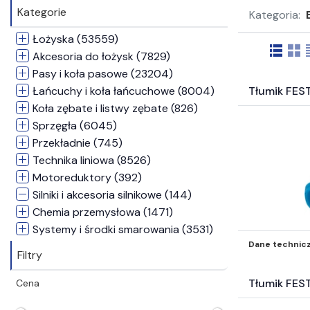
Kategorie
Kategoria:
Łożyska (53559)
Akcesoria do łożysk (7829)
Pasy i koła pasowe (23204)
Łańcuchy i koła łańcuchowe (8004)
Tłumik FE
Koła zębate i listwy zębate (826)
Sprzęgła (6045)
Przekładnie (745)
Technika liniowa (8526)
Motoreduktory (392)
Silniki i akcesoria silnikowe (144)
Chemia przemysłowa (1471)
Systemy i środki smarowania (3531)
Dane technic
Narzędzia (1827)
Filtry
Pneumatyka (36174)
Napędy pneumatyczne (12851)
Tłumik FES
Cena
Zawory i wyspy zaworowe (10691)