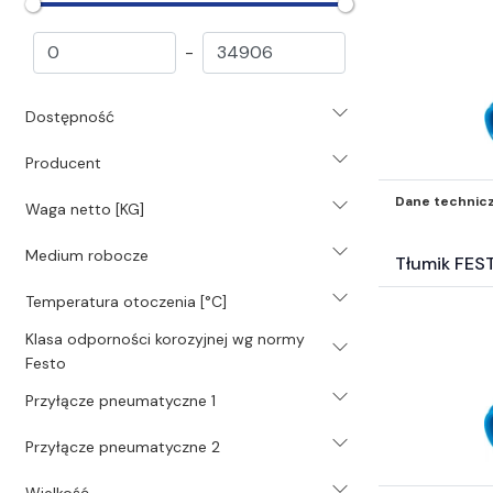
Przygotowanie powietrza (2648)
Elementy elektro-pneumatyczne
-
(1422)
Elementy złączne i akcesoria
Dostępność
(6266)
Przewody (1320)
Producent
Inne (766)
Świece (203)
Dane technic
Waga netto [KG]
Uszczelnienia (39078)
Medium robocze
Hydraulika (1488)
Tłumik FES
Mocowania mechaniczne (2582)
Temperatura otoczenia [°C]
Akcesoria BHP i odzież (323)
Samochodowe Zestawy naprawcze i
Klasa odporności korozyjnej wg normy
Festo
inne akc (121)
Surowce energetyczne i paliwa (19)
Przyłącze pneumatyczne 1
Katalogi* (8)
Przyłącze pneumatyczne 2
Filtry inne* (504)
Elektrotechnika (4640)
Wielkość