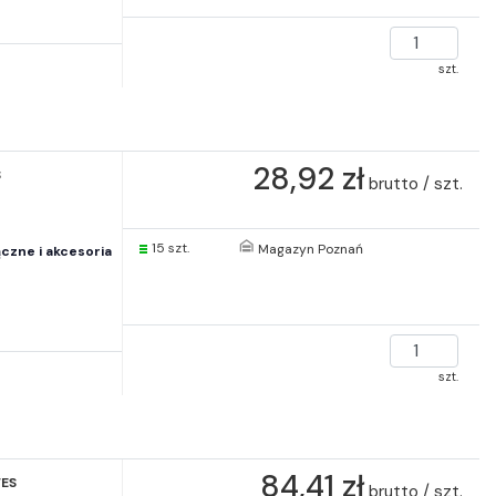
szt.
28,92 zł
S
brutto / szt.
15 szt.
Magazyn Poznań
czne i akcesoria
szt.
84,41 zł
FES
brutto / szt.