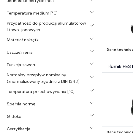
Jednostka certyfikująca
Temperatura medium [°C]
Przydatność do produkcji akumulatorów
litowo-jonowych
Materiał nakrętki
Dane technic
Uszczelnienia
Funkcja zaworu
Tłumik FES
Normalny przepływ nominalny
(znormalizowany zgodnie z DIN 1343)
Temperatura przechowywania [°C]
Spełnia normę
Ø tłoka
Certyfikacja
Dane technic