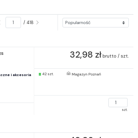
/ 418
32,98 zł
ES
brutto / szt.
42 szt.
Magazyn Poznań
czne i akcesoria
szt.