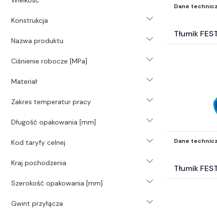
Węże przemysłowe (265)
Dane technic
Pompy (42)
Konstrukcja
Technika transportu wewnętrznego
Tłumik FES
Nazwa produktu
(2)
Wyposażenie wartsztatu (3)
Ciśnienie robocze [MPa]
Inne części-nie zakwalifikowane
wyżej* (5647)
Materiał
Zakres temperatur pracy
Długość opakowania [mm]
Dane technic
Kod taryfy celnej
Kraj pochodzenia
Tłumik FES
Szerokość opakowania [mm]
Gwint przyłącza