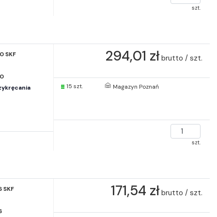
szt.
294,01 zł
0 SKF
brutto / szt.
20
15 szt.
Magazyn Poznań
zykręcania
szt.
171,54 zł
6 SKF
brutto / szt.
6