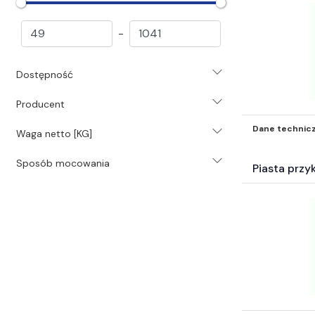
Sprzęgła przeciążeniowe (195)
Przeguby cardana (224)
-
Tuleje rozprężno-zaciskowe (12)
Tuleje zaciskowe trantorque (27)
Dostępność
Tuleje stożkowe taperlock (523)
Tuleje do przykręcania (22)
Producent
Tuleje do przyspawania (28)
Tuleje wieloklinowe i wałki
Dane technic
Waga netto [KG]
wieloklinowe (27)
Sposób mocowania
Sprzęgła inne (970)
Piasta prz
Przekładnie (745)
Technika liniowa (8526)
Motoreduktory (392)
Silniki i akcesoria silnikowe (144)
Chemia przemysłowa (1471)
Systemy i środki smarowania (3531)
Narzędzia (1827)
Pneumatyka (36174)