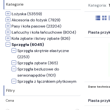
Kategorie
Kategoria:
Łożyska (53559)
Akcesoria do łożysk (7829)
Pasy i koła pasowe (23204)
Łańcuchy i koła łańcuchowe (8004)
Piasta prz
Koła zębate i listwy zębate (826)
Sprzęgła (6045)
Sprzęgła skrętnie elastyczne
(2253)
Sprzęgła zębate (365)
Sprzęgła bezluzowe do
serwonapędów (1101)
Sprzęgła z łącznikiem płytkowym
Dane technic
(158)
Filtry
Sprzęgła magnetyczne (92)
Jednokierunkowe (wolnobiegi)
Piasta prz
Cena
(29)