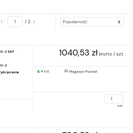
/ 2
1040,53 zł
0-2 SKF
brutto / szt.
0-2
4 szt.
Magazyn Poznań
zykręcania
szt.