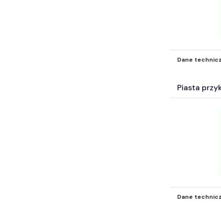
Dane technic
Piasta prz
Dane technic