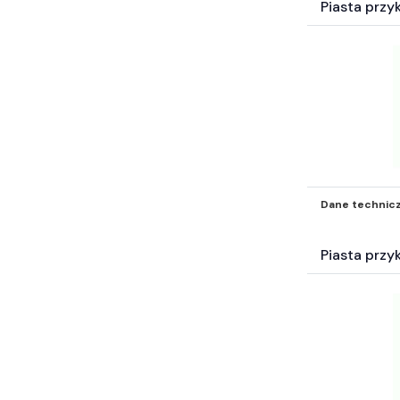
Piasta prz
Dane technic
Piasta prz