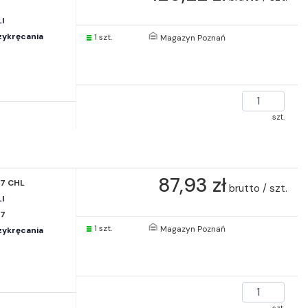
I
zykręcania
1 szt.
Magazyn Poznań
szt.
87,93 zł
17 CHL
brutto / szt.
I
17
1 szt.
Magazyn Poznań
zykręcania
szt.