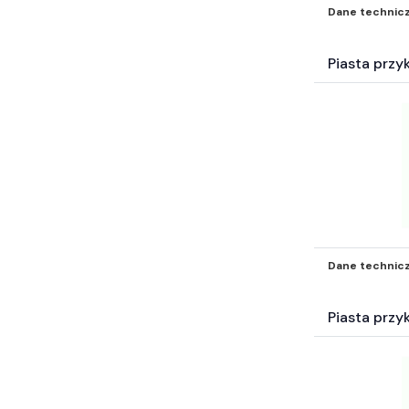
Świece (203)
Dane technic
Uszczelnienia (39078)
Hydraulika (1488)
Piasta prz
Mocowania mechaniczne (2582)
Akcesoria BHP i odzież (323)
Samochodowe Zestawy naprawcze i
inne akc (121)
Surowce energetyczne i paliwa (19)
Katalogi* (8)
Filtry inne* (504)
Elektrotechnika (4640)
Węże przemysłowe (265)
Dane technic
Pompy (42)
Technika transportu wewnętrznego
Piasta prz
(2)
Wyposażenie wartsztatu (3)
Inne części-nie zakwalifikowane
wyżej* (5647)