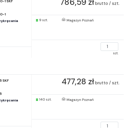
786,59 zł
0-1 SKF
brutto / szt.
0-1
9 szt.
Magazyn Poznań
zykręcania
szt.
477,28 zł
5 SKF
brutto / szt.
5
140 szt.
Magazyn Poznań
zykręcania