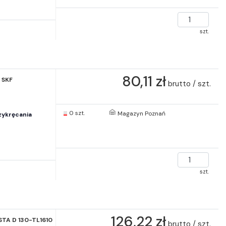
szt.
80,11 zł
 SKF
brutto / szt.
2
0 szt.
Magazyn Poznań
zykręcania
szt.
126,22 zł
STA D 130-TL1610
brutto / szt.