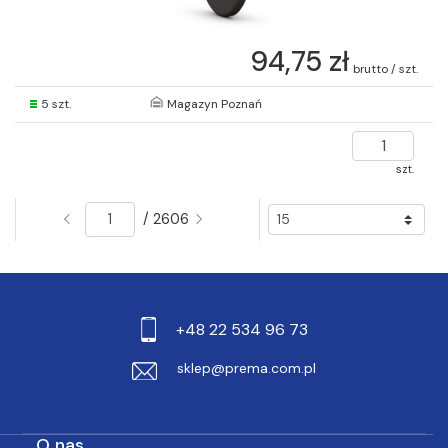
94,75 zł
brutto / szt.
5 szt.
Magazyn Poznań
szt.
/ 2606
+48 22 534 96 73
sklep@prema.com.pl
O nas