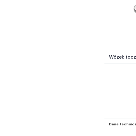
Węże przemysłowe (265)
Pompy (42)
Technika transportu wewnętrznego
(2)
Wyposażenie wartsztatu (3)
Inne części-nie zakwalifikowane
wyżej* (5647)
Wózek tocz
Dane technic