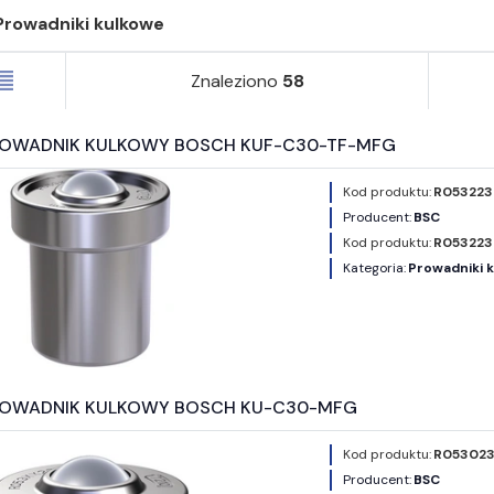
Prowadniki kulkowe
Znaleziono
58
ROWADNIK KULKOWY BOSCH KUF-C30-TF-MFG
Kod produktu:
R053223
Producent:
BSC
Kod produktu:
R053223
Kategoria:
Prowadniki 
ROWADNIK KULKOWY BOSCH KU-C30-MFG
Kod produktu:
R053023
Producent:
BSC