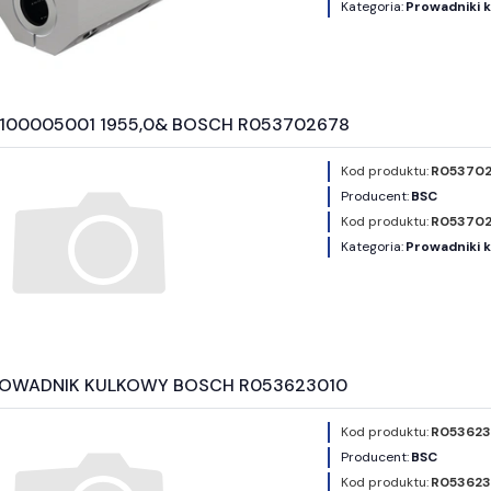
Kategoria:
Prowadniki 
 R100005001 1955,0& BOSCH R053702678
Kod produktu:
R053702
Producent:
BSC
Kod produktu:
R05370
Kategoria:
Prowadniki 
OWADNIK KULKOWY BOSCH R053623010
Kod produktu:
R053623
Producent:
BSC
Kod produktu:
R053623