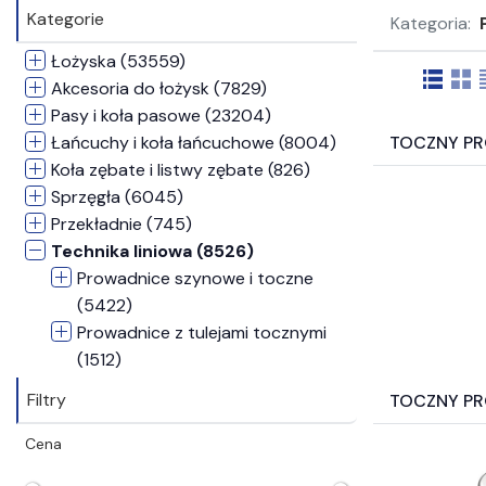
Kategorie
Kategoria:
Łożyska (53559)
Akcesoria do łożysk (7829)
Pasy i koła pasowe (23204)
Łańcuchy i koła łańcuchowe (8004)
TOCZNY P
Koła zębate i listwy zębate (826)
Sprzęgła (6045)
Przekładnie (745)
Technika liniowa (8526)
Prowadnice szynowe i toczne
(5422)
Prowadnice z tulejami tocznymi
(1512)
Prowadniki kulkowe (58)
Filtry
TOCZNY P
Mechanizmy śrubowo-toczne
(1200)
Cena
Systemy pozycjonowania i