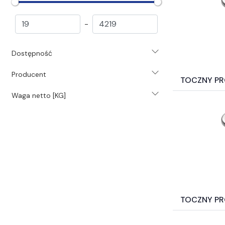
wykonawcze (181)
Motoreduktory (392)
-
Silniki i akcesoria silnikowe (144)
Chemia przemysłowa (1471)
Dostępność
Systemy i środki smarowania (3531)
Narzędzia (1827)
Producent
Pneumatyka (36174)
TOCZNY P
Świece (203)
Waga netto [KG]
Uszczelnienia (39078)
Hydraulika (1488)
Mocowania mechaniczne (2582)
Akcesoria BHP i odzież (323)
Samochodowe Zestawy naprawcze i
inne akc (121)
Surowce energetyczne i paliwa (19)
Katalogi* (8)
TOCZNY PR
Filtry inne* (504)
Elektrotechnika (4640)