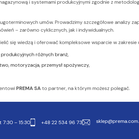
agazynową i systemami produkcyjnymi zgodnie z metodologią
ugoterminowych umów. Prowadzimy szczegółowe analizy zap
wień – zarówno cyklicznych, jak i indywidualnych.
elić się wiedzą i oferować kompleksowe wsparcie w zakresie 
 produkcyjnych różnych branż,
ctwo, motoryzacja, przemysł spożywczy,
mentowi
PREMA SA
to partner, na którym możesz polegać.
sklep@prema.com.
t 7:30 – 15:30
+48 22 534 96 73