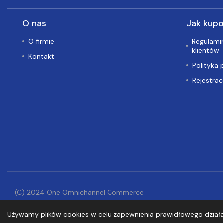
O nas
Jak kup
O firmie
Regulamin
klientów
Kontakt
Polityka 
Rejestrac
(C) 2024 One Omnichannel Commerce
Platform
Używamy plików cookies w celu zapewnienia prawidłowego działani