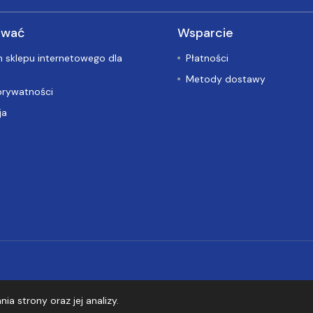
ować
Wsparcie
 sklepu internetowego dla
Płatności
Metody dostawy
prywatności
ja
a strony oraz jej analizy.