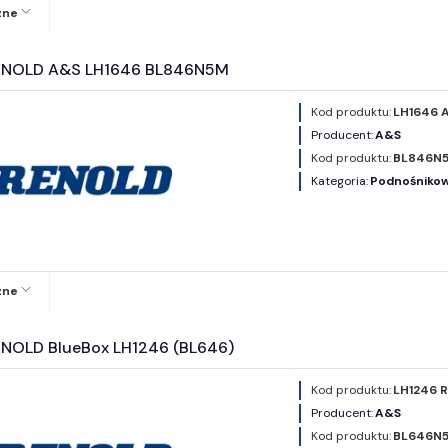
zne
ENOLD A&S LH1646 BL846N5M
Kod produktu:
LH1646 
Producent:
A&S
Kod produktu:
BL846N
Kategoria:
Podnośnikowe
zne
NOLD BlueBox LH1246 (BL646)
Kod produktu:
LH1246 
Producent:
A&S
Kod produktu:
BL646N