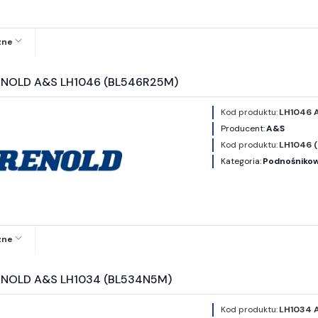
zne
ENOLD A&S LH1046 (BL546R25M)
Kod produktu:
LH1046 
Producent:
A&S
Kod produktu:
LH1046 
Kategoria:
Podnośnikowe
zne
ENOLD A&S LH1034 (BL534N5M)
Kod produktu:
LH1034 