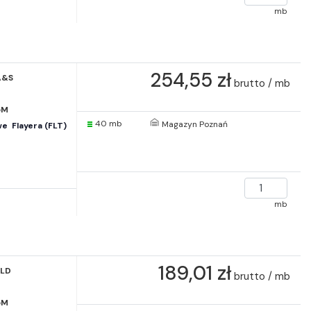
mb
254,55 zł
A&S
brutto / mb
5M
40 mb
Magazyn Poznań
  Flayera (FLT)
mb
189,01 zł
RLD
brutto / mb
5M