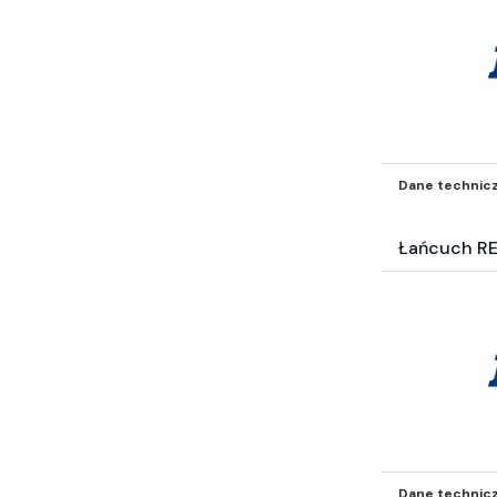
Dane technic
Łańcuch R
Dane technic