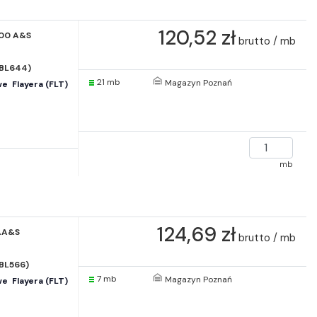
120,52 zł
100 A&S
brutto / mb
(BL644)
21 mb
Magazyn Poznań
  Flayera (FLT)
mb
124,69 zł
AA&S
brutto / mb
(BL566)
7 mb
Magazyn Poznań
  Flayera (FLT)