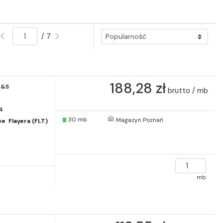
/ 7
188,28 zł
A&S
brutto / mb
4
30 mb
Magazyn Poznań
  Flayera (FLT)
mb