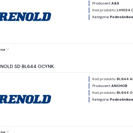
Producent:
A&S
Kod produktu:
LH1034 
Kategoria:
Podnośnikowe
zne
ENOLD SD BL644 OCYNK.
Kod produktu:
BL644 
Producent:
ANCHOR
Kod produktu:
BL644 O
Kategoria:
Podnośnikowe
zne