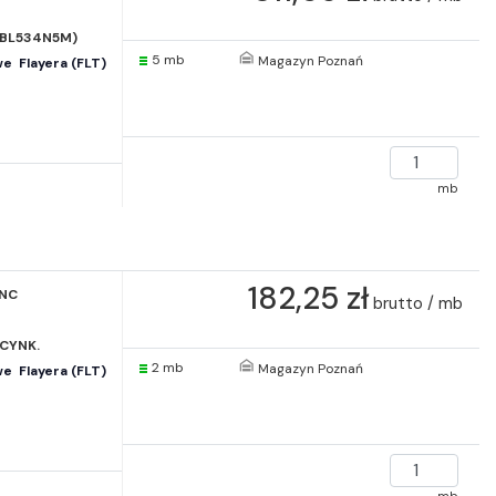
(BL534N5M)
5 mb
Magazyn Poznań
  Flayera (FLT)
mb
182,25 zł
ANC
brutto / mb
CYNK.
2 mb
Magazyn Poznań
  Flayera (FLT)
mb