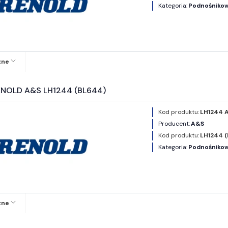
Kategoria:
Podnośnikowe
zne
ENOLD A&S LH1244 (BL644)
Kod produktu:
LH1244 
Producent:
A&S
Kod produktu:
LH1244 
Kategoria:
Podnośnikowe
zne