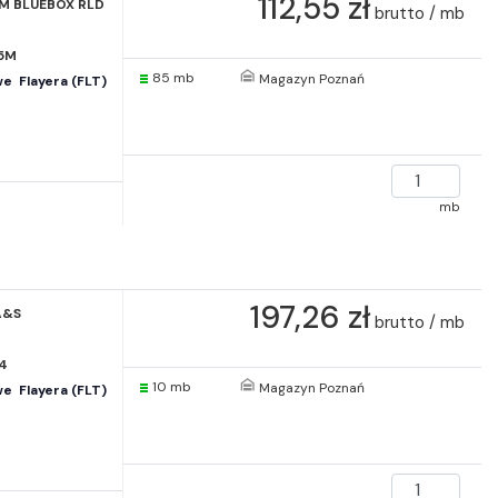
112,55 zł
5M BLUEBOX RLD
brutto / mb
5M
85 mb
Magazyn Poznań
  Flayera (FLT)
mb
197,26 zł
A&S
brutto / mb
4
10 mb
Magazyn Poznań
  Flayera (FLT)