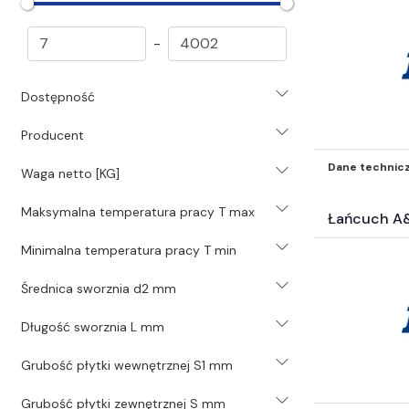
Przekładnie (745)
Technika liniowa (8525)
-
Motoreduktory (392)
Silniki i akcesoria silnikowe (144)
Dostępność
Chemia przemysłowa (1471)
Systemy i środki smarowania (3530)
Producent
Narzędzia (1827)
Pneumatyka (36173)
Dane technic
Waga netto [KG]
Świece (203)
Maksymalna temperatura pracy T max
Uszczelnienia (39064)
Łańcuch A
Hydraulika (1483)
Minimalna temperatura pracy T min
Mocowania mechaniczne (2581)
Akcesoria BHP i odzież (323)
Średnica sworznia d2 mm
Samochodowe Zestawy naprawcze i
inne akc (121)
Długość sworznia L mm
Surowce energetyczne i paliwa (19)
Grubość płytki wewnętrznej S1 mm
Katalogi* (8)
Filtry inne* (503)
Grubość płytki zewnętrznej S mm