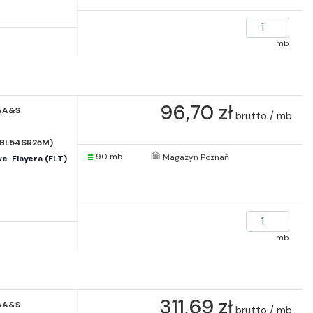
mb
96,70 zł
AA&S
brutto / mb
(BL546R25M)
90 mb
Magazyn Poznań
  Flayera (FLT)
mb
311,69 zł
AA&S
brutto / mb