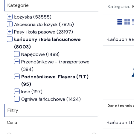
Kategorie
Kategoria:
Łożyska (53555)
Akcesoria do łożysk (7825)
Pasy i koła pasowe (23197)
Łańcuchy i koła łańcuchowe
Łańcuch R
(8003)
Napędowe (1488)
Przenośnikowe - transportowe
(384)
Podnośnikowe  Flayera (FLT)
(95)
Inne (197)
Ogniwa łańcuchowe (1424)
Dane technic
Koła i akcesoria łańcuchowe
Filtry
(4404)
Koła zębate i listwy zębate (826)
Łańcuch L
Cena
Sprzęgła (6045)