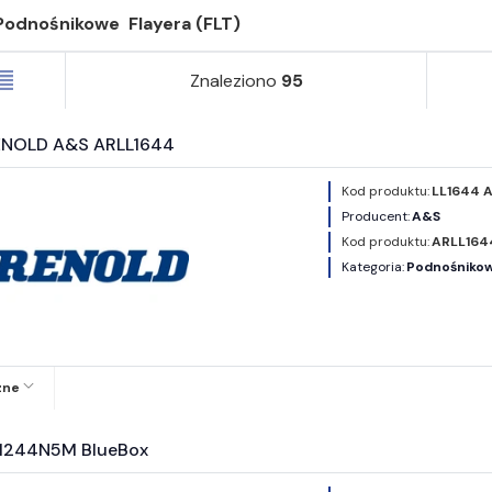
Podnośnikowe  Flayera (FLT)
Znaleziono
95
ENOLD A&S ARLL1644
Kod produktu:
LL1644 
Producent:
A&S
Kod produktu:
ARLL164
Kategoria:
Podnośnikowe
zne
L1244N5M BlueBox