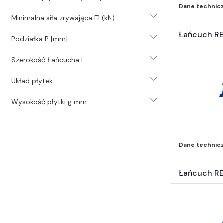
Elektrotechnika (4639)
Dane technic
Węże przemysłowe (264)
Minimalna siła zrywająca F1 (kN)
Pompy (42)
Łańcuch R
Podziałka P [mm]
Technika transportu wewnętrznego
(2)
Szerokość Łańcucha L
Wyposażenie wartsztatu (3)
Inne części-nie zakwalifikowane
Układ płytek
wyżej* (5648)
Wysokość płytki g mm
Dane technic
Łańcuch RE