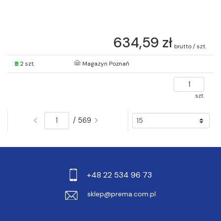
634,59 zł
brutto / szt.
2 szt.
Magazyn Poznań
szt.
/ 569
+48 22 534 96 73
sklep@prema.com.pl