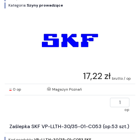
Kategoria:
Szyny prowadzące
17,22 zł
brutto / op
0 op
Magazyn Poznań
op
Zaślepka SKF VP-LLTH-30/35-01-C053 (op.53 szt.)
Kod produktu:
VP-LLTH-30/35-01-C053 SKF