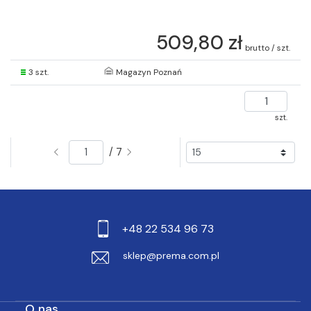
509,80 zł
brutto / szt.
3 szt.
Magazyn Poznań
szt.
/ 7
+48 22 534 96 73
sklep@prema.com.pl
O nas