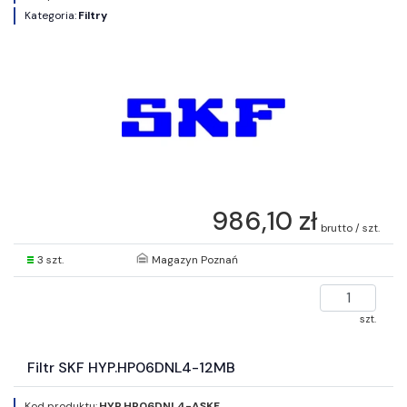
Kategoria:
Filtry
986,10 zł
brutto / szt.
3 szt.
Magazyn Poznań
szt.
Filtr SKF HYP.HP06DNL4-12MB
Kod produktu:
HYP.HP06DNL4-ASKF