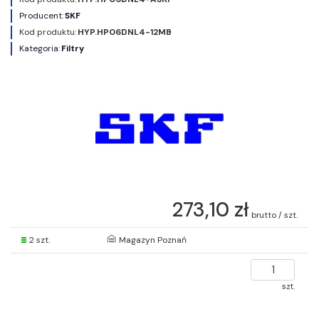
Producent:
SKF
Kod produktu:
HYP.HP06DNL4-12MB
Kategoria:
Filtry
273,10 zł
brutto / szt.
2 szt.
Magazyn Poznań
szt.