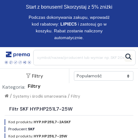
Start z bonusem! Skorzystaj z 5% zniżki
Podczas dokonywania zakupu, wprowadź
kod rabatowy:
LIPIEC5
i zastosuj go w
koszyku. Rabat zostanie naliczony
automatycznie.
Filtry
Filtry
Kategoria:
/
/
Systemy i środki smarowania
Filtry
Filtr SKF HYP.HP251L7-25W
Kod produktu:
HYP.HP251L7-2ASKF
Producent:
SKF
Kod produktu:
HYP.HP251L7-25W