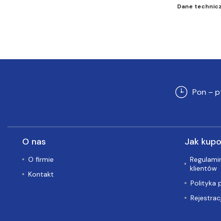
(2)
Dane technic
Wyposażenie wartsztatu (3)
Inne części-nie zakwalifikowane
wyżej* (5647)
Pon – p
O nas
Jak kup
O firmie
Regulamin
klientów
Kontakt
Polityka 
Rejestrac