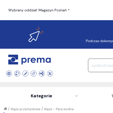
Wybrany oddział: Magazyn Poznań
Podczas dokonyw
Kategorie
/
/
Węże przemysłowe
Węże – Para wodna