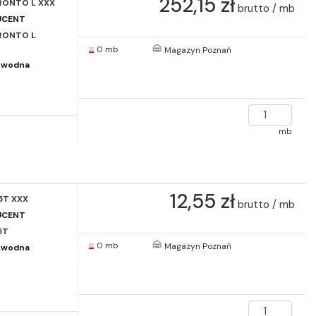
252,15 zł
ONTO L XXX
brutto / mb
UCENT
RONTO L
0 mb
Magazyn Poznań
 wodna
mb
12,55 zł
,5T XXX
brutto / mb
UCENT
5T
0 mb
Magazyn Poznań
 wodna