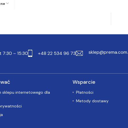
zne
sklep@prema.com.
t 7:30 – 15:30
+48 22 534 96 73
ować
Wsparcie
 sklepu internetowego dla
Płatności
Metody dostawy
prywatności
ja