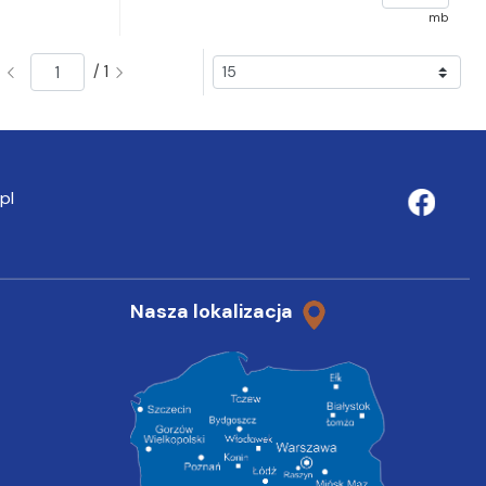
mb
/ 1
pl
Nasza lokalizacja