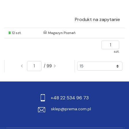
Produkt na zapytanie
12 szt.
Magazyn Poznań
szt.
/ 99
+48 22 534 96 73
sklep@prema.com.pl