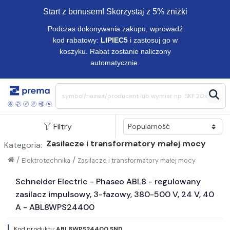
Start z bonusem! Skorzystaj z 5% zniżki
Podczas dokonywania zakupu, wprowadź
kod rabatowy:
LIPIEC5
i zastosuj go w
koszyku. Rabat zostanie naliczony
automatycznie.
Filtry
Zasilacze i transformatory małej mocy
Kategoria:
/
/
Elektrotechnika
Zasilacze i transformatory małej mocy
Schneider Electric - Phaseo ABL8 - regulowany
zasilacz impulsowy, 3-fazowy, 380-500 V, 24 V, 40
A - ABL8WPS24400
Kod produktu:
ABL8WPS24400 SND