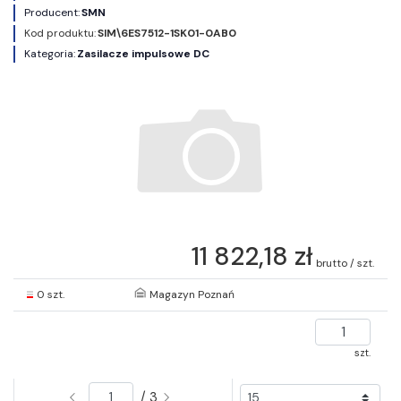
Producent:
SMN
Kod produktu:
SIM\6ES7512-1SK01-0AB0
Kategoria:
Zasilacze impulsowe DC
11 822,18 zł
brutto / szt.
0 szt.
Magazyn Poznań
szt.
/ 3