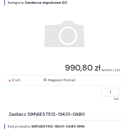
Kategoria:
Zasilacze impulsowe DC
990,80 zł
brutto / szt.
0 szt.
Magazyn Poznań
szt.
Zasilacz SIM\6ES7512-1SK01-0AB0
Kod produktu:
SIM\6ES7512-1SK01-0AB0 SMN