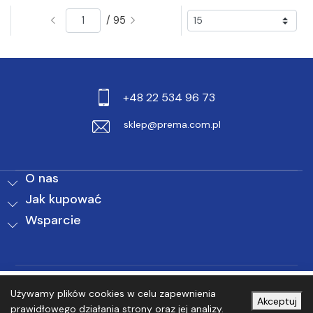
/ 95
+48 22 534 96 73
sklep@prema.com.pl
O nas
Jak kupować
Wsparcie
0
0
Używamy plików cookies w celu zapewnienia
Akceptuj
prawidłowego działania strony oraz jej analizy.
Start
Menu
Koszyk
Schowek
Zaloguj się