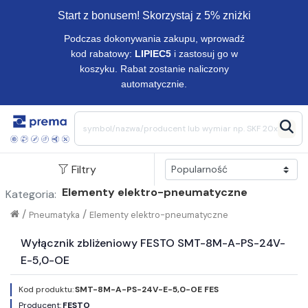
Start z bonusem! Skorzystaj z 5% zniżki
Podczas dokonywania zakupu, wprowadź
kod rabatowy:
LIPIEC5
i zastosuj go w
koszyku. Rabat zostanie naliczony
automatycznie.
Filtry
Elementy elektro-pneumatyczne
Kategoria:
/
/
Pneumatyka
Elementy elektro-pneumatyczne
Wyłącznik zbliżeniowy FESTO SMT-8M-A-PS-24V-
E-5,0-OE
Kod produktu:
SMT-8M-A-PS-24V-E-5,0-OE FES
Producent:
FESTO