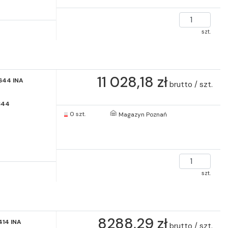
szt.
11 028,18 zł
644 INA
brutto / szt.
644
0 szt.
Magazyn Poznań
szt.
8288,29 zł
414 INA
brutto / szt.