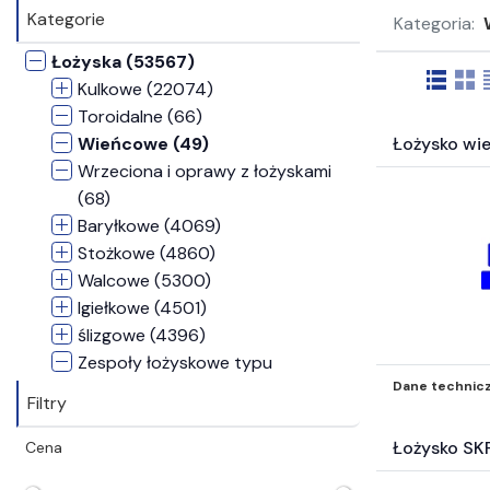
Kategorie
Kategoria:
Łożyska (53567)
Kulkowe (22074)
Toroidalne (66)
Wieńcowe (49)
Łożysko wi
Wrzeciona i oprawy z łożyskami
(68)
Baryłkowe (4069)
Stożkowe (4860)
Walcowe (5300)
Igiełkowe (4501)
ślizgowe (4396)
Zespoły łożyskowe typu
Dane technic
Concentra (2)
Filtry
Zespoły samonastawne (3491)
Rolki prowadzące (1516)
Łożysko SK
Cena
Akcesoria do łożysk (7830)