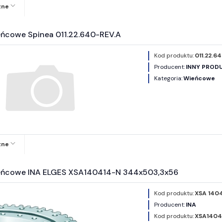
zne
eńcowe Spinea 011.22.640-REV.A
Kod produktu:
011.22.6
Producent:
INNY PROD
Kategoria:
Wieńcowe
zne
eńcowe INA ELGES XSA140414-N 344x503,3x56
Kod produktu:
XSA 140
Producent:
INA
Kod produktu:
XSA1404