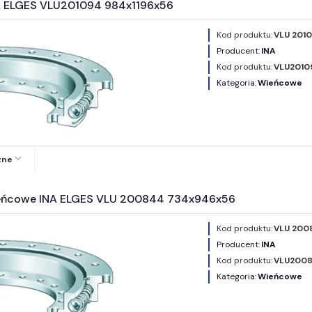
A ELGES VLU201094 984x1196x56
Kod produktu:
VLU 201
Producent:
INA
Kod produktu:
VLU2010
Kategoria:
Wieńcowe
zne
eńcowe INA ELGES VLU 200844 734x946x56
Kod produktu:
VLU 200
Producent:
INA
Kod produktu:
VLU200
Kategoria:
Wieńcowe