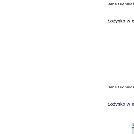
inne akc (121)
Dane technic
Surowce energetyczne i paliwa (19)
Katalogi* (3)
Łożysko wi
Filtry inne* (504)
Elektrotechnika (4641)
Węże przemysłowe (265)
Pompy (42)
Technika transportu wewnętrznego
(2)
Wyposażenie wartsztatu (3)
Inne części-nie zakwalifikowane
wyżej* (5664)
Dane technic
Łożysko wi