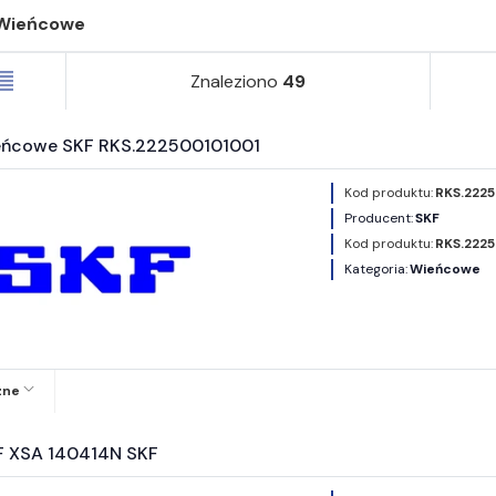
Wieńcowe
Znaleziono
49
eńcowe SKF RKS.222500101001
Kod produktu:
RKS.2225
Producent:
SKF
Kod produktu:
RKS.222
Kategoria:
Wieńcowe
zne
F XSA 140414N SKF