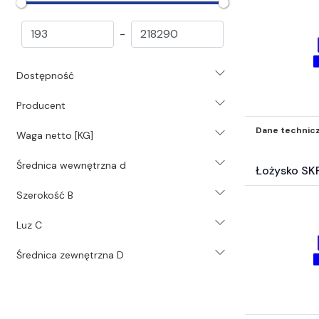
Pasy i koła pasowe (23206)
Łańcuchy i koła łańcuchowe (8005)
-
Koła zębate i listwy zębate (826)
Sprzęgła (6047)
Dostępność
Przekładnie (746)
Technika liniowa (8528)
Producent
Motoreduktory (392)
Silniki i akcesoria silnikowe (144)
Dane technic
Waga netto [KG]
Chemia przemysłowa (1472)
Średnica wewnętrzna d
Systemy i środki smarowania (3532)
Łożysko SK
Narzędzia (1827)
Szerokość B
Pneumatyka (36186)
Świece (203)
Luz C
Uszczelnienia (39082)
Hydraulika (1488)
Średnica zewnętrzna D
Mocowania mechaniczne (2583)
Akcesoria BHP i odzież (323)
Samochodowe Zestawy naprawcze i