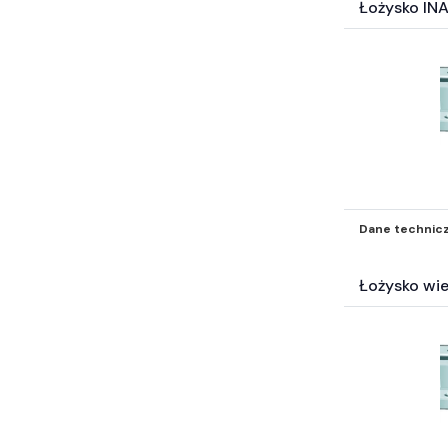
Łożysko IN
Dane technic
Łożysko wi