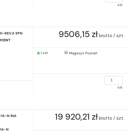
szt.
9506,15 zł
40-REV.A SPN
brutto / szt.
UCENT
1 szt.
Magazyn Poznań
szt.
19 920,21 zł
414-N INA
brutto / szt.
14-N