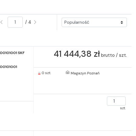
/ 4
41 444,38 zł
00101001 SKF
brutto / szt.
500101001
0 szt.
Magazyn Poznań
szt.