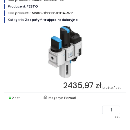
Producent:
FESTO
Kod produktu:
MSB6-1/2:C3:J1:D14-WP
Kategoria:
Zespoły filtrująco redukcyjne
2435,97 zł
brutto / szt.
2 szt.
Magazyn Poznań
szt.