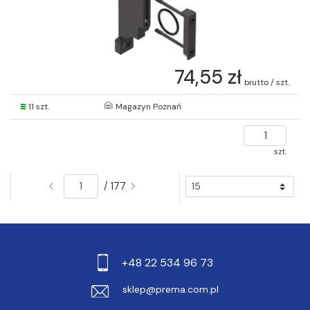
74,55 zł
brutto / szt.
11 szt.
Magazyn Poznań
szt.
/ 177
+48 22 534 96 73
sklep@prema.com.pl