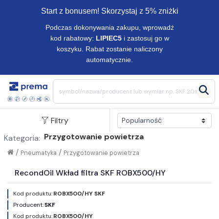
Start z bonusem! Skorzystaj z 5% zniżki
Podczas dokonywania zakupu, wprowadź
kod rabatowy:
LIPIEC5
i zastosuj go w
koszyku. Rabat zostanie naliczony
automatycznie.
Filtry
Przygotowanie powietrza
Kategoria:
/
/
Pneumatyka
Przygotowanie powietrza
RecondOil Wkład filtra SKF ROBX500/HY
Kod produktu:
ROBX500/HY SKF
Producent:
SKF
Kod produktu:
ROBX500/HY