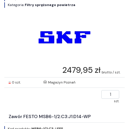
Kategoria:
Filtry sprężonego powietrza
2479,95 zł
brutto / szt.
0 szt.
Magazyn Poznań
szt.
Zawór FESTO MSB6-1/2:C3:J1:D14-WP
Kod produktu:
MSB6-1/2:C3:J FES