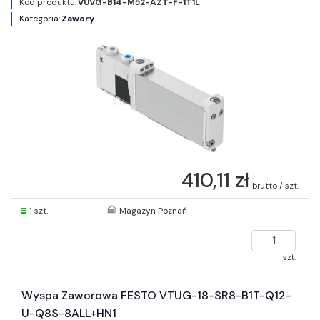
Kod produktu:
VUVG-B14-M52-AZT-F-1T1L
Kategoria:
Zawory
410,11 zł
brutto / szt.
1 szt.
Magazyn Poznań
szt.
Wyspa Zaworowa FESTO VTUG-18-SR8-B1T-Q12-
U-Q8S-8ALL+HN1