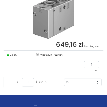
649,16 zł
brutto / szt.
2 szt.
Magazyn Poznań
szt.
/ 713