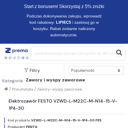
Start z bonusem! Skorzystaj z 5% zniżki
Podczas dokonywania zakupu, wprowadź
kod rabatowy:
LIPIEC5
i zastosuj go w
koszyku. Rabat zostanie naliczony
automatycznie.
Filtry
Zawory i wyspy zaworowe
Kategoria:
/
/
Pneumatyka
Zawory i wyspy zaworowe
Elektrozawór FESTO VZWD-L-M22C-M-N14-15-V-
1P4-30
Kod produktu:
VZWD-L-M22C-M-N14-15-V-1P4-30 FES
Producent:
FESTO