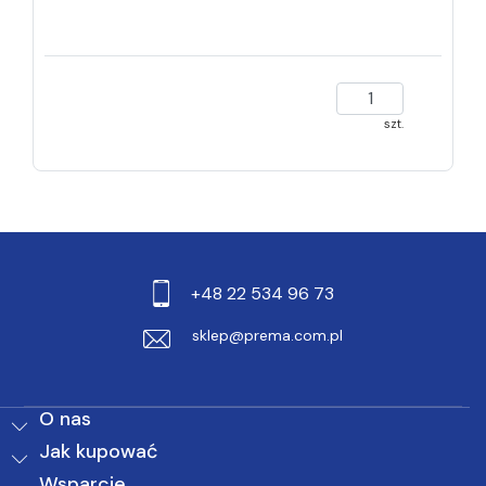
szt.
+48 22 534 96 73
sklep@prema.com.pl
O nas
Jak kupować
Wsparcie