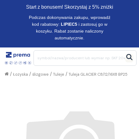
Start z bonusem! Skorzystaj z 5% zniżki
Podczas dokonywania zakupu, wprowadź
kod rabatowy:
LIPIEC5
i zastosuj go w
koszyku. Rabat zostanie naliczony
automatycznie.
/
/
/
/
Łożyska
ślizgowe
Tuleje
Tuleja GLACIER C8/12/16X8 BP25