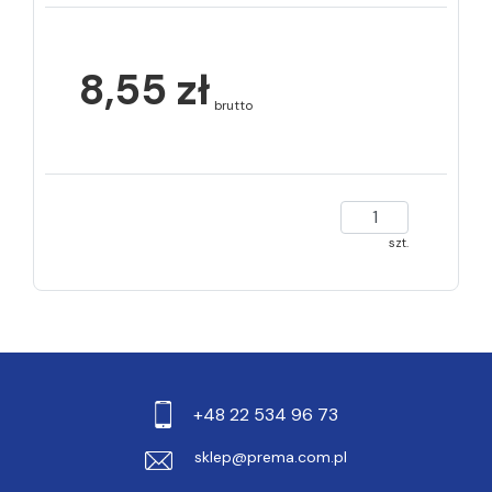
8,55 zł
brutto
szt.
+48 22 534 96 73
sklep@prema.com.pl