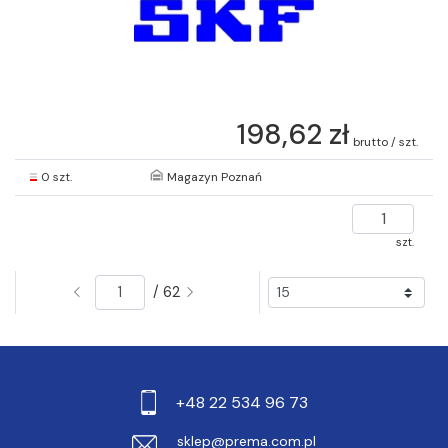
198,62 zł
brutto / szt.
0 szt.
Magazyn Poznań
szt.
/ 62
+48 22 534 96 73
sklep@prema.com.pl