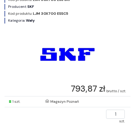
Producent:
SKF
Kod produktu:
LJM 30X700 ESSC5
Kategoria:
Wały
793,87 zł
brutto / szt.
1 szt.
Magazyn Poznań
szt.