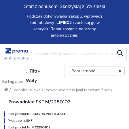
Start z bonusem! Skorzystaj z 5% zniżki
Podczas dokonywania zakupu, wprowadź
kod rabatowy:
LIPIEC5
i zastosuj go w
koszyku. Rabat zostanie naliczony
automatycznie.
Filtry
Wały
Kategoria:
/
/
/
Technika liniowa
Prowadnice z tulejami tocznymi
Wały
Prowadnica SKF M/2250102
Kod produktu:
LJMR 16 260.0 ASKF
Producent:
SKF
Kod produktu:
M/2250102