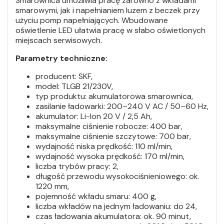
Smarownica umożliwia pracę zarówno z wkładami
smarowymi, jak i napełnianiem luzem z beczek przy
użyciu pomp napełniających. Wbudowane
oświetlenie LED ułatwia pracę w słabo oświetlonych
miejscach serwisowych.
Parametry techniczne:
producent: SKF,
model: TLGB 21/230V,
typ produktu: akumulatorowa smarownica,
zasilanie ładowarki: 200–240 V AC / 50–60 Hz,
akumulator: Li-Ion 20 V / 2,5 Ah,
maksymalne ciśnienie robocze: 400 bar,
maksymalne ciśnienie szczytowe: 700 bar,
wydajność niska prędkość: 110 ml/min,
wydajność wysoka prędkość: 170 ml/min,
liczba trybów pracy: 2,
długość przewodu wysokociśnieniowego: ok.
1220 mm,
pojemność wkładu smaru: 400 g,
liczba wkładów na jednym ładowaniu: do 24,
czas ładowania akumulatora: ok. 90 minut,