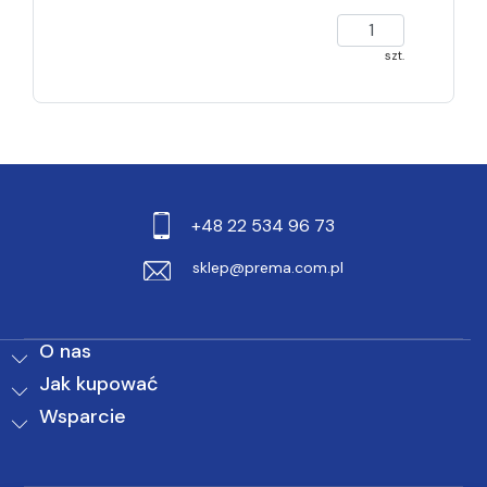
szt.
+48 22 534 96 73
sklep@prema.com.pl
O nas
Jak kupować
Wsparcie