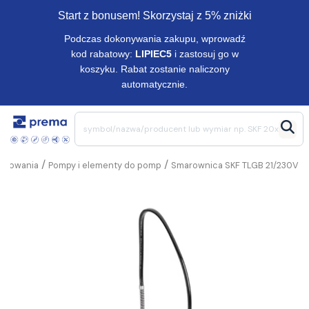
Start z bonusem! Skorzystaj z 5% zniżki
Podczas dokonywania zakupu, wprowadź
kod rabatowy:
LIPIEC5
i zastosuj go w
koszyku. Rabat zostanie naliczony
automatycznie.
/
/
marowania
Pompy i elementy do pomp
Smarownica SKF TLGB 21/230V