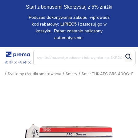
Start z bonusem! Skorzystaj z 5% zniżki
Podczas dokonywania zakupu, wprowadź
kod rabatowy:
LIPIEC5
i zastosuj go w
koszyku. Rabat zostanie naliczony
automatycznie.
/
/
/
Systemy i środki smarowania
Smary
Smar THK AFC GRS 400G-E