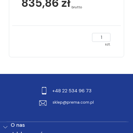
835,86 zł
brutto
szt.
+48 22 534 96 73
sklep@prema.com.pl
O nas