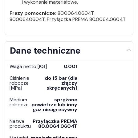
i wykonanie materiałowe.
Frazy pomocnicze:
80.0064.0604T,
8000640604T, Przyłączka PREMA 80.0064.0604T
Dane techniczne
Waga netto [KG]
0.001
Ciśnienie
do 15 bar (dla
robocze
złączy
[MPa]
skręcanych)
Medium
sprężone
robocze
powietrze lub inny
gaz nieagresywny
Nazwa
Przyłączka PREMA
produktu
80.0064.0604T
Materiał
mosiądz niklowany