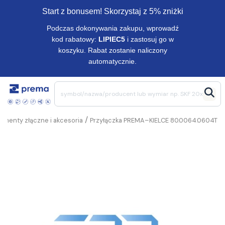
Start z bonusem! Skorzystaj z 5% zniżki
Podczas dokonywania zakupu, wprowadź
kod rabatowy:
LIPIEC5
i zastosuj go w
koszyku. Rabat zostanie naliczony
automatycznie.
/
lementy złączne i akcesoria
Przyłączka PREMA–KIELCE 80.0064.0604T