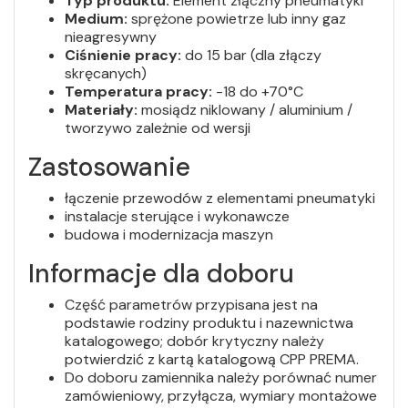
Typ produktu:
Element złączny pneumatyki
Medium:
sprężone powietrze lub inny gaz
nieagresywny
Ciśnienie pracy:
do 15 bar (dla złączy
skręcanych)
Temperatura pracy:
-18 do +70°C
Materiały:
mosiądz niklowany / aluminium /
tworzywo zależnie od wersji
Zastosowanie
łączenie przewodów z elementami pneumatyki
instalacje sterujące i wykonawcze
budowa i modernizacja maszyn
Informacje dla doboru
Część parametrów przypisana jest na
podstawie rodziny produktu i nazewnictwa
katalogowego; dobór krytyczny należy
potwierdzić z kartą katalogową CPP PREMA.
Do doboru zamiennika należy porównać numer
zamówieniowy, przyłącza, wymiary montażowe