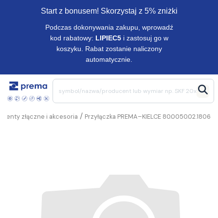
Start z bonusem! Skorzystaj z 5% zniżki
Podczas dokonywania zakupu, wprowadź
kod rabatowy:
LIPIEC5
i zastosuj go w
koszyku. Rabat zostanie naliczony
automatycznie.
/
ementy złączne i akcesoria
Przyłączka PREMA–KIELCE 80.0050.02.1806