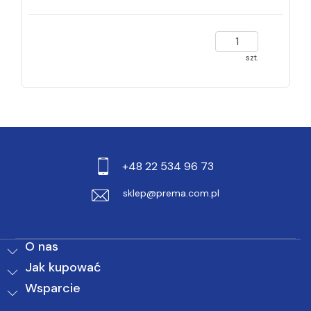
szt.
+48 22 534 96 73
sklep@prema.com.pl
O nas
Jak kupować
Wsparcie