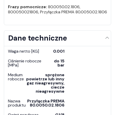
Frazy pomocnicze:
80.0050.02.1806,
800050021806, Przyłączka PREMA 80.0050.02.1806
Dane techniczne
Waga netto [KG]
0.001
Ciśnienie robocze
do 15
[MPa]
bar
Medium
sprężone
robocze
powietrze lub inny
gaz nieagresywny,
ciecze
nieagresywne
Nazwa
Przyłączka PREMA
produktu
80.0050.02.1806
Gwint przyłącza
G1/8