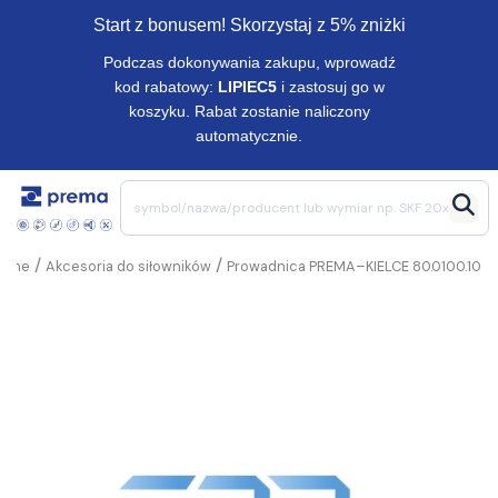
Start z bonusem! Skorzystaj z 5% zniżki
Podczas dokonywania zakupu, wprowadź
kod rabatowy:
LIPIEC5
i zastosuj go w
koszyku. Rabat zostanie naliczony
automatycznie.
/
/
czne
Akcesoria do siłowników
Prowadnica PREMA–KIELCE 80.0100.10