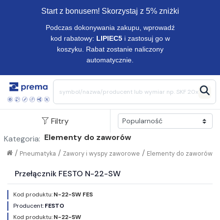
Start z bonusem! Skorzystaj z 5% zniżki
Podczas dokonywania zakupu, wprowadź
kod rabatowy:
LIPIEC5
i zastosuj go w
koszyku. Rabat zostanie naliczony
automatycznie.
Filtry
Elementy do zaworów
Kategoria:
/
/
/
Pneumatyka
Zawory i wyspy zaworowe
Elementy do zaworów
Przełącznik FESTO N-22-SW
Kod produktu:
N-22-SW FES
Producent:
FESTO
Kod produktu:
N-22-SW