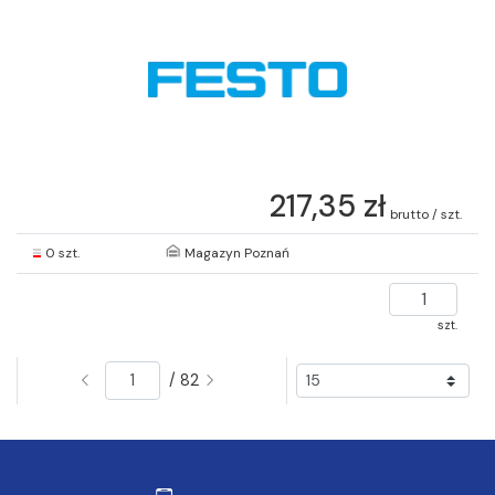
217,35 zł
brutto / szt.
0 szt.
Magazyn Poznań
szt.
/ 82