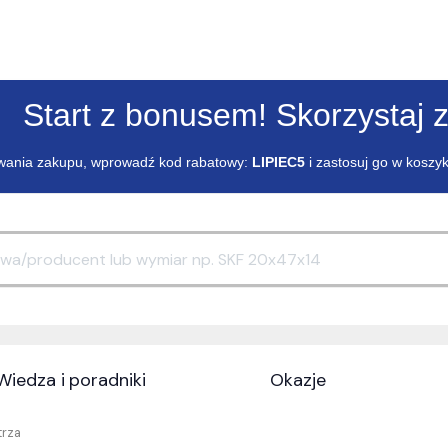
Start z bonusem! Skorzystaj z
ania zakupu, wprowadź kod rabatowy:
LIPIEC5
i zastosuj go w koszy
Wiedza i poradniki
Okazje
trza