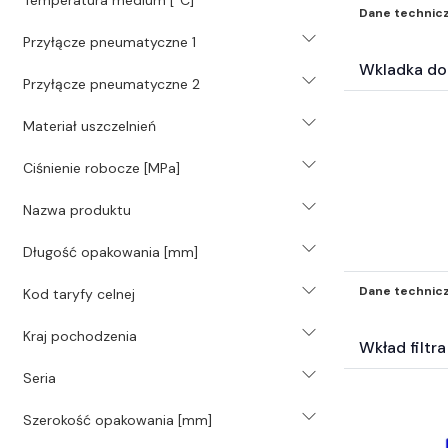
Inne (766)
Dane technic
Świece (203)
Przyłącze pneumatyczne 1
Uszczelnienia (39082)
Wkladka do
Przyłącze pneumatyczne 2
Hydraulika (1488)
Mocowania mechaniczne (2583)
Materiał uszczelnień
Akcesoria BHP i odzież (323)
Samochodowe Zestawy naprawcze i
Ciśnienie robocze [MPa]
inne akc (121)
Surowce energetyczne i paliwa (19)
Nazwa produktu
Katalogi* (3)
Długość opakowania [mm]
Filtry inne* (504)
Elektrotechnika (4641)
Dane technic
Kod taryfy celnej
Węże przemysłowe (265)
Pompy (42)
Kraj pochodzenia
Wkład filtr
Technika transportu wewnętrznego
Seria
(2)
Wyposażenie wartsztatu (3)
Szerokość opakowania [mm]
Inne części-nie zakwalifikowane