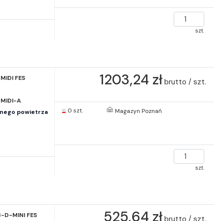
szt.
1203,24 zł
MIDI FES
brutto / szt.
MIDI-A
0 szt.
Magazyn Poznań
onego powietrza
szt.
525,64 zł
-D-MINI FES
brutto / szt.