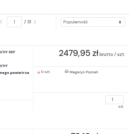
/ 31
2479,95 zł
/HY SKF
brutto / szt.
0/HY
0 szt.
Magazyn Poznań
onego powietrza
szt.