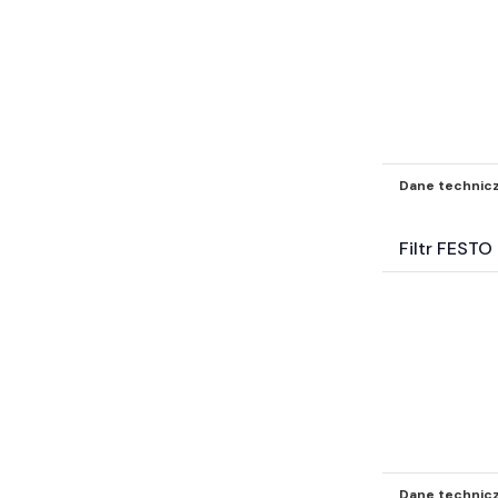
Dane technic
Filtr FEST
Dane technic