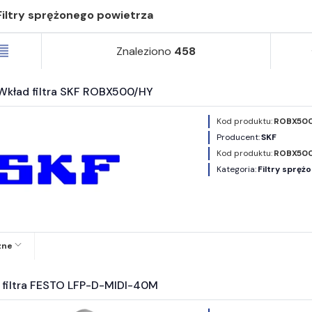
Filtry sprężonego powietrza
Znaleziono
458
Wkład filtra SKF ROBX500/HY
Kod produktu:
ROBX500
Producent:
SKF
Kod produktu:
ROBX50
Kategoria:
Filtry spręż
zne
 filtra FESTO LFP-D-MIDI-40M