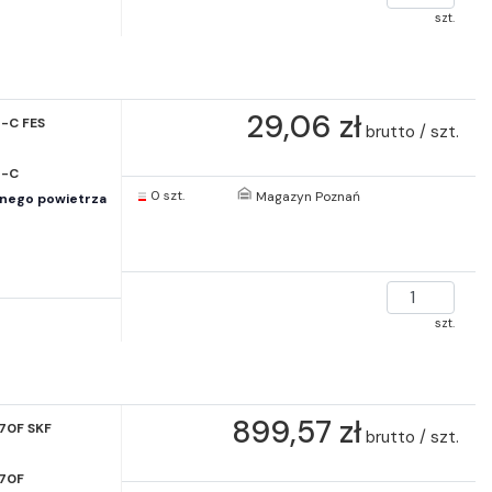
szt.
29,06 zł
-C FES
brutto / szt.
P-C
0 szt.
Magazyn Poznań
onego powietrza
szt.
899,57 zł
70F SKF
brutto / szt.
870F