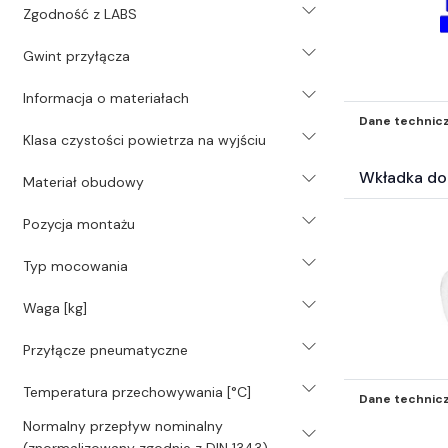
wyżej* (5664)
Zgodność z LABS
Gwint przyłącza
Informacja o materiałach
Dane technic
Klasa czystości powietrza na wyjściu
Wkładka do
Materiał obudowy
Pozycja montażu
Typ mocowania
Waga [kg]
Przyłącze pneumatyczne
Temperatura przechowywania [°C]
Dane technic
Normalny przepływ nominalny
(znormalizowany zgodnie z DIN 1343)