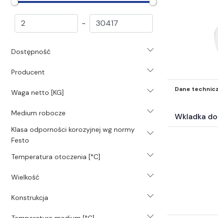
(10695)
Przygotowanie powietrza
-
(2648)
Bloki (298)
Dostępność
Filtry sprężonego powietrza
(458)
Producent
Smarownice (71)
Reduktory (504)
Dane technic
Waga netto [KG]
Zespoły filtrująco redukcyjne
Medium robocze
(618)
Wkladka do
Manometry (255)
Klasa odporności korozyjnej wg normy
Akcesoria i inne elementy
Festo
(432)
Temperatura otoczenia [°C]
Elementy elektro-pneumatyczne
(1423)
Wielkość
Elementy złączne i akcesoria
Konstrukcja
(6266)
Przewody (1320)
Temperatura medium [°C]