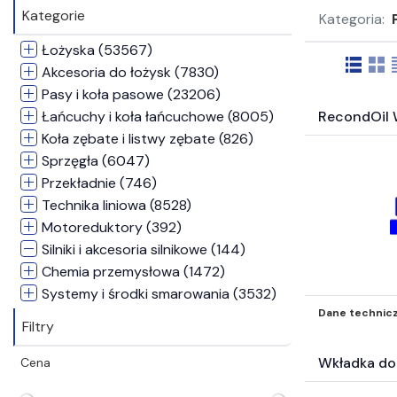
Kategorie
Kategoria:
Łożyska (53567)
Akcesoria do łożysk (7830)
Pasy i koła pasowe (23206)
Łańcuchy i koła łańcuchowe (8005)
RecondOil 
Koła zębate i listwy zębate (826)
Sprzęgła (6047)
Przekładnie (746)
Technika liniowa (8528)
Motoreduktory (392)
Silniki i akcesoria silnikowe (144)
Chemia przemysłowa (1472)
Systemy i środki smarowania (3532)
Dane technic
Narzędzia (1827)
Filtry
Pneumatyka (36186)
Napędy pneumatyczne (12858)
Wkładka do
Cena
Zawory i wyspy zaworowe