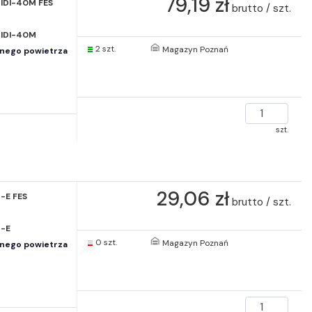
79,19 zł
IDI-40M FES
brutto / szt.
IDI-40M
2 szt.
Magazyn Poznań
onego powietrza
szt.
29,06 zł
-E FES
brutto / szt.
-E
0 szt.
Magazyn Poznań
onego powietrza