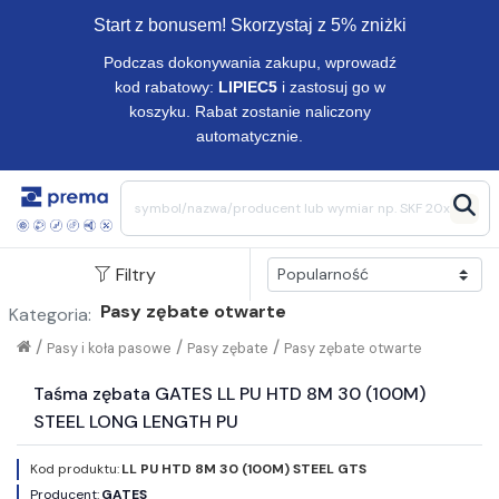
Start z bonusem! Skorzystaj z 5% zniżki
Podczas dokonywania zakupu, wprowadź
kod rabatowy:
LIPIEC5
i zastosuj go w
koszyku. Rabat zostanie naliczony
automatycznie.
Filtry
Pasy zębate otwarte
Kategoria:
/
/
/
Pasy i koła pasowe
Pasy zębate
Pasy zębate otwarte
Taśma zębata GATES LL PU HTD 8M 30 (100M)
STEEL LONG LENGTH PU
Kod produktu:
LL PU HTD 8M 30 (100M) STEEL GTS
Producent:
GATES