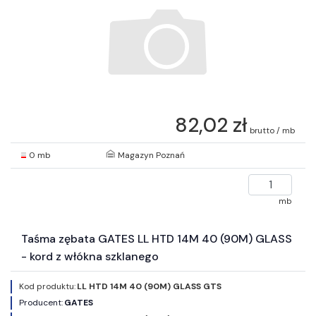
82,02 zł
brutto / mb
0 mb
Magazyn Poznań
mb
Taśma zębata GATES LL HTD 14M 40 (90M) GLASS
- kord z włókna szklanego
Kod produktu:
LL HTD 14M 40 (90M) GLASS GTS
Producent:
GATES