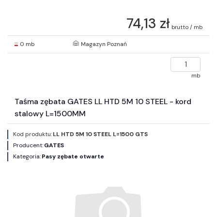
74,13 zł
brutto / mb
0 mb
Magazyn Poznań
mb
Taśma zębata GATES LL HTD 5M 10 STEEL - kord
stalowy L=1500MM
Kod produktu:
LL HTD 5M 10 STEEL L=1500 GTS
Producent:
GATES
Kategoria:
Pasy zębate otwarte