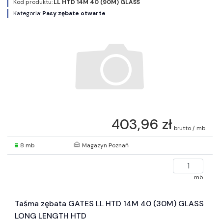
Kod produktu:
LL HTD 14M 40 (90M) GLASS
Kategoria:
Pasy zębate otwarte
403,96 zł
brutto / mb
8 mb
Magazyn Poznań
mb
Taśma zębata GATES LL HTD 14M 40 (30M) GLASS
LONG LENGTH HTD