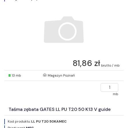
81,86 zł
brutto / mb
13 mb
Magazyn Poznań
mb
Taśma zębata GATES LL PU T20 50 K13 V guide
Kod produktu:
LL PU T20 50KAMEC
Producent:
MEC