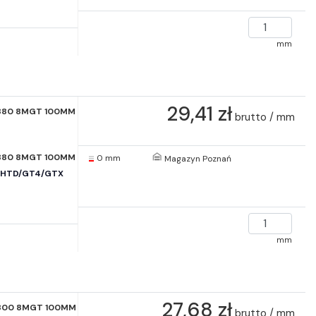
mm
29,41 zł
880 8MGT 100MM
brutto / mm
880 8MGT 100MM
0 mm
Magazyn Poznań
e HTD/GT4/GTX
mm
27,68 zł
800 8MGT 100MM
brutto / mm