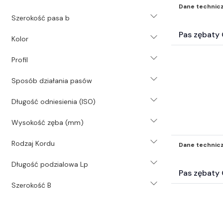
Narzędzia (1827)
Dane technic
Pneumatyka (36186)
Szerokość pasa b
Świece (203)
Pas zębat
Kolor
Uszczelnienia (39082)
Hydraulika (1488)
Profil
Mocowania mechaniczne (2583)
Akcesoria BHP i odzież (323)
Sposób działania pasów
Samochodowe Zestawy naprawcze i
Długość odniesienia (ISO)
inne akc (121)
Surowce energetyczne i paliwa (19)
Wysokość zęba (mm)
Katalogi* (3)
Filtry inne* (504)
Rodzaj Kordu
Dane technic
Elektrotechnika (4641)
Długość podzialowa Lp
Węże przemysłowe (265)
Pas zębaty
Pompy (42)
Szerokość B
Technika transportu wewnętrznego
(2)
Wyposażenie wartsztatu (3)