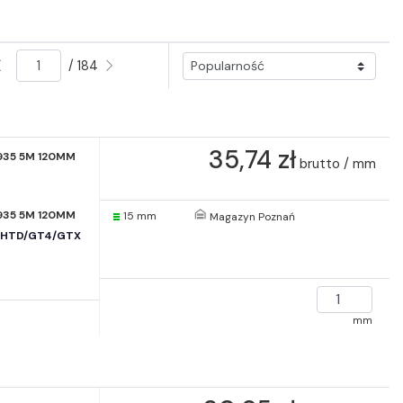
/ 184
35,74 zł
935 5M 120MM
brutto / mm
935 5M 120MM
15 mm
Magazyn Poznań
e HTD/GT4/GTX
mm