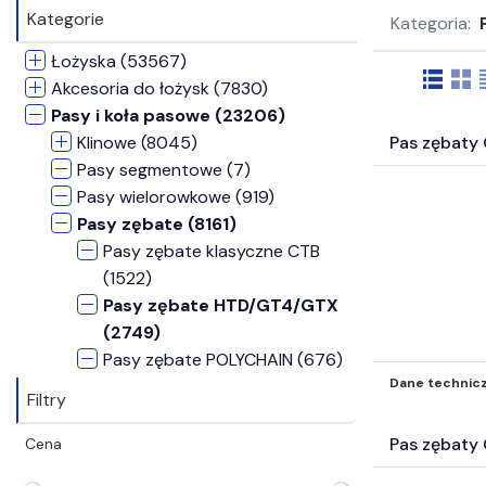
Kategorie
Kategoria:
Łożyska (53567)
Akcesoria do łożysk (7830)
Pasy i koła pasowe (23206)
Klinowe (8045)
Pas zębat
Pasy segmentowe (7)
Pasy wielorowkowe (919)
Pasy zębate (8161)
Pasy zębate klasyczne CTB
(1522)
Pasy zębate HTD/GT4/GTX
(2749)
Pasy zębate POLYCHAIN (676)
Dane technic
Pasy zębate STD (287)
Filtry
Pasy zębate SILENTSYNC (25)
Pasy zębate dwustronne
Pas zębat
Cena
(645)