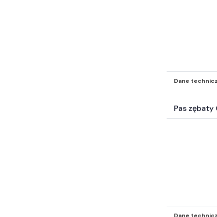
Dane technic
Pas zębat
Dane technic