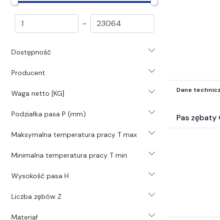
Pasy zębate otwarte (55)
Pasy zębate poliuretanowe
-
T/AT (1012)
Pasy zębate inne (1182)
Dostępność
Pasy termozgrzewalne (172)
Pasy płaskie i taśmy (1632)
Producent
Koła pasowe i akcesoria (3062)
Pasy rolnicze (182)
Dane technic
Waga netto [KG]
Pasy motoryzacyjne (1018)
Podziałka pasa P (mm)
Łańcuchy i koła łańcuchowe (8005)
Pas zębat
Koła zębate i listwy zębate (826)
Maksymalna temperatura pracy T max
Sprzęgła (6047)
Przekładnie (746)
Minimalna temperatura pracy T min
Technika liniowa (8528)
Motoreduktory (392)
Wysokość pasa H
Silniki i akcesoria silnikowe (144)
Liczba zębów Z
Chemia przemysłowa (1472)
Systemy i środki smarowania (3532)
Materiał