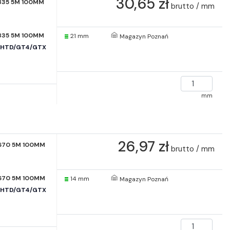
30,65 zł
835 5M 100MM
brutto / mm
835 5M 100MM
21 mm
Magazyn Poznań
e HTD/GT4/GTX
mm
26,97 zł
670 5M 100MM
brutto / mm
670 5M 100MM
14 mm
Magazyn Poznań
e HTD/GT4/GTX