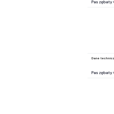
Pas zębat
Dane technic
Pas zębat