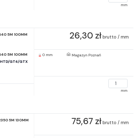
mm
26,30 zł
640 5M 100MM
brutto / mm
640 5M 100MM
0 mm
Magazyn Poznań
e HTD/GT4/GTX
mm
75,67 zł
2350 5M 130MM
brutto / mm