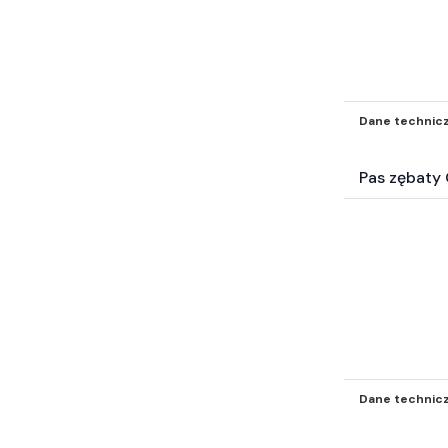
Inne części-nie zakwalifikowane
wyżej* (5664)
Dane technic
Pas zębat
Dane technic