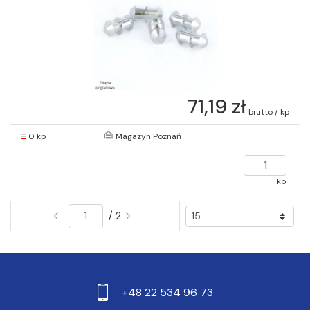
71,19 zł
brutto / kp
0 kp
Magazyn Poznań
kp
/ 2
+48 22 534 96 73