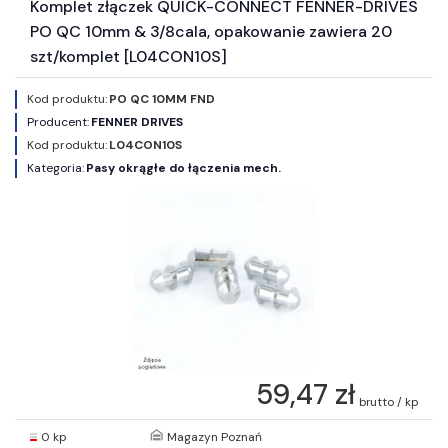
Komplet złączek QUICK-CONNECT FENNER-DRIVES
PO QC 10mm & 3/8cala, opakowanie zawiera 20
szt/komplet [L04CON10S]
Kod produktu:
PO QC 10MM FND
Producent:
FENNER DRIVES
Kod produktu:
L04CON10S
Kategoria:
Pasy okrągłe do łączenia mech.
59,47 zł
brutto / kp
0 kp
Magazyn Poznań