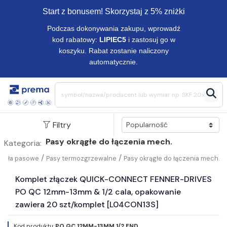
Start z bonusem! Skorzystaj z 5% zniżki
Podczas dokonywania zakupu, wprowadź
kod rabatowy:
LIPIEC5
i zastosuj go w
koszyku. Rabat zostanie naliczony
automatycznie.
Filtry
Pasy okrągłe do łączenia mech.
Kategoria:
/
/
i koła pasowe
Pasy termozgrzewalne
Pasy okrągłe do łączenia mech.
Komplet złączek QUICK-CONNECT FENNER-DRIVES
PO QC 12mm-13mm & 1/2 cala, opakowanie
zawiera 20 szt/komplet [L04CON13S]
Kod produktu:
PO QC 12MM-13MM 1/2 FND