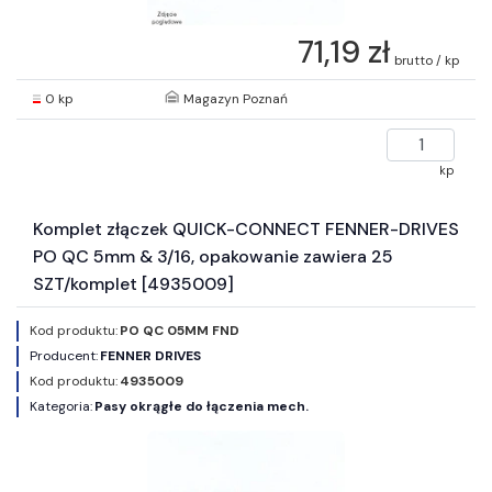
71,19 zł
brutto / kp
0 kp
Magazyn Poznań
kp
Komplet złączek QUICK-CONNECT FENNER-DRIVES
PO QC 5mm & 3/16, opakowanie zawiera 25
SZT/komplet [4935009]
Kod produktu:
PO QC 05MM FND
Producent:
FENNER DRIVES
Kod produktu:
4935009
Kategoria:
Pasy okrągłe do łączenia mech.