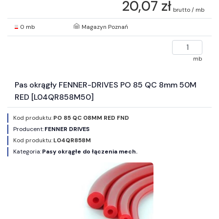
20,07 zł
brutto / mb
0 mb
Magazyn Poznań
mb
Pas okrągły FENNER-DRIVES PO 85 QC 8mm 50M
RED [L04QR858M50]
Kod produktu:
PO 85 QC 08MM RED FND
Producent:
FENNER DRIVES
Kod produktu:
L04QR858M
Kategoria:
Pasy okrągłe do łączenia mech.