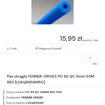
15,95 zł
brutto / mb
0 mb
Magazyn Poznań
mb
Pas okrągły FENNER-DRIVES PO 85 QC 6mm 50M
RED [L04QR856M50]
Kod produktu:
PO 85 QC 06MM RED FND
Producent:
FENNER DRIVES
Kod produktu:
L04QR856M