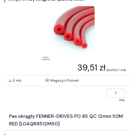
39,51 zł
brutto / mb
0 mb
Magazyn Poznań
mb
Pas okrągły FENNER-DRIVES PO 85 QC 12mm 50M
RED [L04QR8512M50]