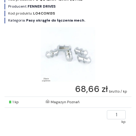
Producent:
FENNER DRIVES
Kod produktu:
L04CON13S
Kategoria:
Pasy okrągłe do łączenia mech.
68,66 zł
brutto / kp
1 kp
Magazyn Poznań
kp