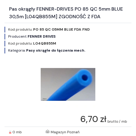
Pas okrągły FENNER-DRIVES PO 85 QC 5mm BLUE
30,5m [L04QB855M] ZGODNOŚĆ Z FDA
Kod produktu:
PO 85 QC 05MM BLUE FDA FND
Producent:
FENNER DRIVES
Kod produktu:
L04QB855M
Kategoria:
Pasy okrągłe do łączenia mech.
6,70 zł
brutto / mb
0 mb
Magazyn Poznań