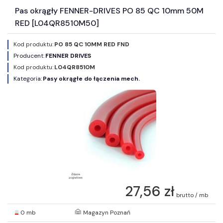
Pas okrągły FENNER-DRIVES PO 85 QC 10mm 50M
RED [L04QR8510M50]
Kod produktu:
PO 85 QC 10MM RED FND
Producent:
FENNER DRIVES
Kod produktu:
L04QR8510M
Kategoria:
Pasy okrągłe do łączenia mech.
27,56 zł
brutto / mb
0 mb
Magazyn Poznań