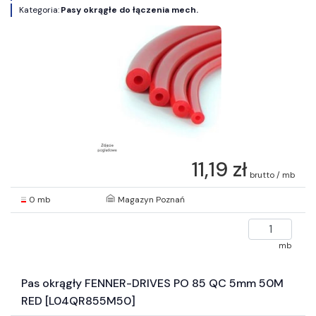
Kategoria:
Pasy okrągłe do łączenia mech.
11,19 zł
brutto / mb
0 mb
Magazyn Poznań
mb
Pas okrągły FENNER-DRIVES PO 85 QC 5mm 50M
RED [L04QR855M50]