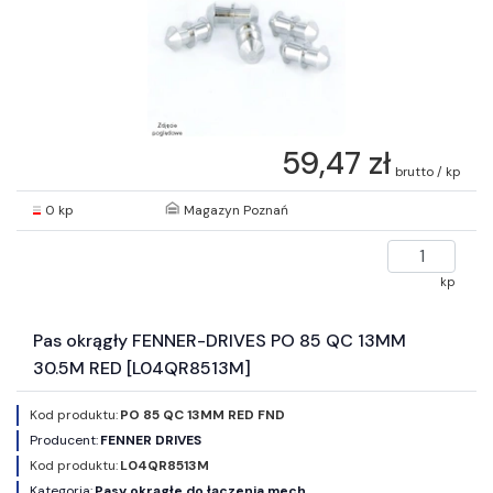
59,47 zł
brutto / kp
0 kp
Magazyn Poznań
kp
Pas okrągły FENNER-DRIVES PO 85 QC 13MM
30.5M RED [L04QR8513M]
Kod produktu:
PO 85 QC 13MM RED FND
Producent:
FENNER DRIVES
Kod produktu:
L04QR8513M
Kategoria:
Pasy okrągłe do łączenia mech.