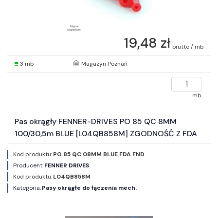
19,48 zł
brutto / mb
3 mb
Magazyn Poznań
mb
Pas okrągły FENNER-DRIVES PO 85 QC 8MM
100/30,5m BLUE [L04QB858M] ZGODNOŚĆ Z FDA
Kod produktu:
PO 85 QC 08MM BLUE FDA FND
Producent:
FENNER DRIVES
Kod produktu:
L04QB858M
Kategoria:
Pasy okrągłe do łączenia mech.