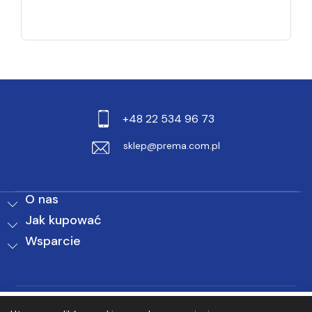
+48 22 534 96 73
sklep@prema.com.pl
O nas
Jak kupować
Wsparcie
0
0