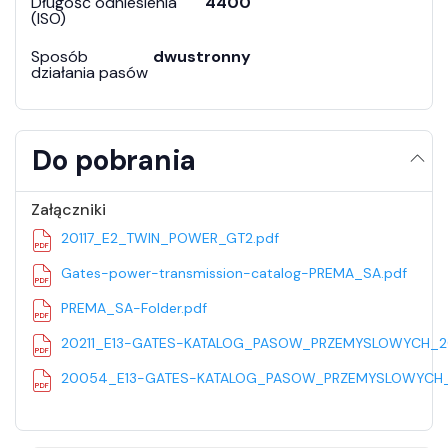
Długość odniesienia
4400
(ISO)
Sposób
dwustronny
działania pasów
Do pobrania
Załączniki
20117_E2_TWIN_POWER_GT2.pdf
Gates-power-transmission-catalog-PREMA_SA.pdf
PREMA_SA-Folder.pdf
20211_E13-GATES-KATALOG_PASOW_PRZEMYSLOWYCH_20
20054_E13-GATES-KATALOG_PASOW_PRZEMYSLOWYCH_2