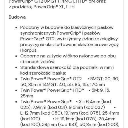
PowerGrip® GT2 8MGT i 14MGT, HTD® 5M oraz
z podziałką PowerGrip® XL, L i H.
Budowa
Podobny w budowie do klasycznych pasków
synchronicznych PowerGrip® i pasków
PowerGrip® GT2: wytrzymały człon rozciągliwy,
precyzyjnie ukształtowane elastomerowe zęby
i korpus.
Odporne na zużycie włókno nylonowe po obu
stronach zębów.
Standardowa szerokość dla podziałki w mm i
kod szerokości paska:
Twin Power® PowerGrip® GT2 • 8MGT: 20, 30,
50, 85mm 14MGT: 40, 55, 85, 115, 170mm
Twin Power® PowerGrip® HTD® • 5M: 9, 15,
25mm
Twin Power® PowerGrip®: • XL: 6,4mm (kod
025), 7,9mm (kod 031), 9,5mm (kod 037) •
L: 12,7mm (kod 050), 19,1mm (kod 075), 25,4mm
(kod 100) • H: 19,1mm (kod 075), 25,4mm
(kod 100), 38,1mm (kod 150), 50,8mm (kod 200),