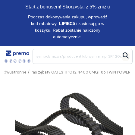
Start z bonusem! Skorzystaj z 5% zniżki
Podczas dokonywania zakupu, wprowadź
kod rabatowy:
LIPIEC5
i zastosuj go w
koszyku. Rabat zostanie naliczony
automatycznie.
/
te dwustronne
Pas zębaty GATES TP GT2 4400 8MGT 85 TWIN POWER