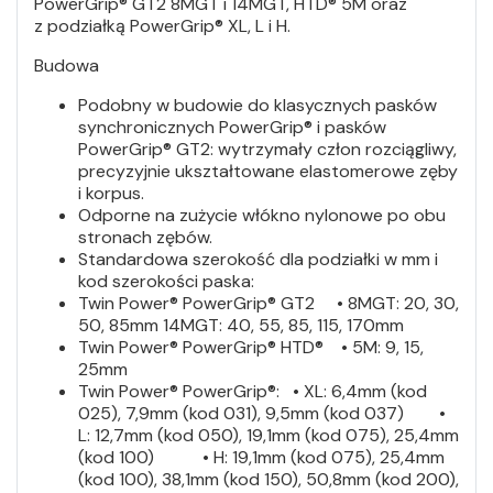
PowerGrip® GT2 8MGT i 14MGT, HTD® 5M oraz
z podziałką PowerGrip® XL, L i H.
Budowa
Podobny w budowie do klasycznych pasków
synchronicznych PowerGrip® i pasków
PowerGrip® GT2: wytrzymały człon rozciągliwy,
precyzyjnie ukształtowane elastomerowe zęby
i korpus.
Odporne na zużycie włókno nylonowe po obu
stronach zębów.
Standardowa szerokość dla podziałki w mm i
kod szerokości paska:
Twin Power® PowerGrip® GT2 • 8MGT: 20, 30,
50, 85mm 14MGT: 40, 55, 85, 115, 170mm
Twin Power® PowerGrip® HTD® • 5M: 9, 15,
25mm
Twin Power® PowerGrip®: • XL: 6,4mm (kod
025), 7,9mm (kod 031), 9,5mm (kod 037) •
L: 12,7mm (kod 050), 19,1mm (kod 075), 25,4mm
(kod 100) • H: 19,1mm (kod 075), 25,4mm
(kod 100), 38,1mm (kod 150), 50,8mm (kod 200),