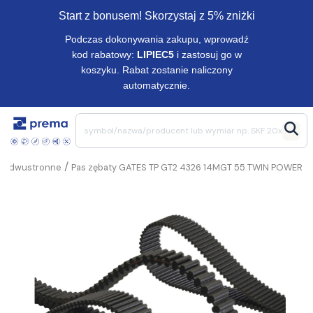
Start z bonusem! Skorzystaj z 5% zniżki
Podczas dokonywania zakupu, wprowadź
kod rabatowy:
LIPIEC5
i zastosuj go w
koszyku. Rabat zostanie naliczony
automatycznie.
/
te dwustronne
Pas zębaty GATES TP GT2 4326 14MGT 55 TWIN POWER