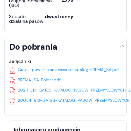
Długość odniesienia
4326
(ISO)
Sposób
dwustronny
działania pasów
Do pobrania
Załączniki
Gates-power-transmission-catalog-PREMA_SA.pdf
PREMA_SA-Folder.pdf
20211_E13-GATES-KATALOG_PASOW_PRZEMYSLOWYCH_20
20054_E13-GATES-KATALOG_PASOW_PRZEMYSLOWYCH_2
Informacje o producencie