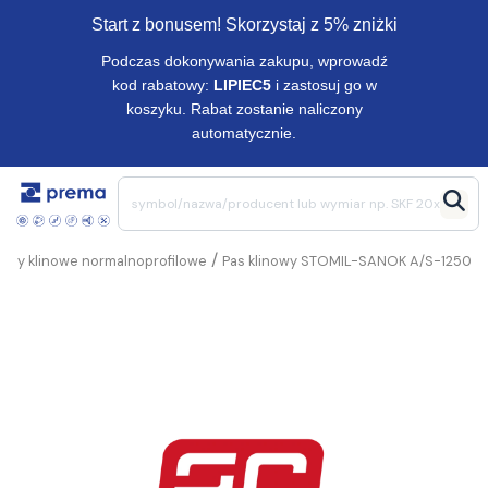
Start z bonusem! Skorzystaj z 5% zniżki
Podczas dokonywania zakupu, wprowadź
kod rabatowy:
LIPIEC5
i zastosuj go w
koszyku. Rabat zostanie naliczony
automatycznie.
/
Pasy klinowe normalnoprofilowe
Pas klinowy STOMIL-SANOK A/S-1250