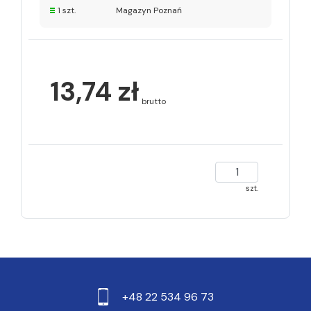
1 szt.
Magazyn Poznań
13,74 zł
brutto
szt.
+48 22 534 96 73