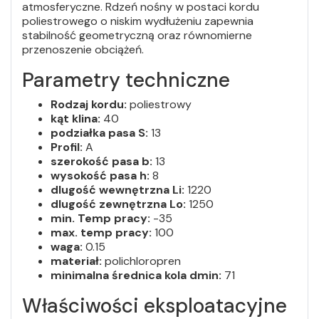
atmosferyczne. Rdzeń nośny w postaci kordu
poliestrowego o niskim wydłużeniu zapewnia
stabilność geometryczną oraz równomierne
przenoszenie obciążeń.
Parametry techniczne
Rodzaj kordu:
poliestrowy
kąt klina:
40
podziałka pasa S:
13
Profil:
A
szerokość pasa b:
13
wysokość pasa h:
8
dlugość wewnętrzna Li:
1220
dlugość zewnętrzna Lo:
1250
min. Temp pracy:
-35
max. temp pracy:
100
waga:
0.15
materiał:
polichloropren
minimalna średnica kola dmin:
71
Właściwości eksploatacyjne