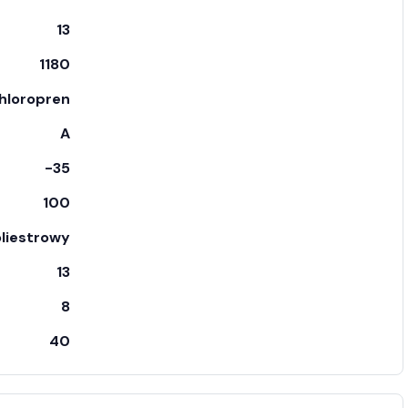
13
1180
chloropren
A
-35
100
liestrowy
13
8
40