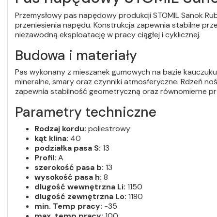
Przemysłowy pas napędowy produkcji STOMIL Sanok Ru
przeniesienia napędu. Konstrukcja zapewnia stabilne pr
niezawodną eksploatację w pracy ciągłej i cyklicznej.
Budowa i materiały
Pas wykonany z mieszanek gumowych na bazie kauczuku c
mineralne, smary oraz czynniki atmosferyczne. Rdzeń no
zapewnia stabilność geometryczną oraz równomierne pr
Parametry techniczne
Rodzaj kordu:
poliestrowy
kąt klina:
40
podziałka pasa S:
13
Profil:
A
szerokość pasa b:
13
wysokość pasa h:
8
dlugość wewnętrzna Li:
1150
dlugość zewnętrzna Lo:
1180
min. Temp pracy:
-35
max. temp pracy:
100