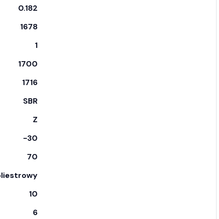
0.182
1678
1
1700
1716
SBR
Z
-30
70
liestrowy
10
6