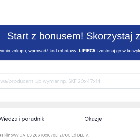
Start z bonusem! Skorzystaj z
ania zakupu, wprowadź kod rabatowy:
LIPIEC5
i zastosuj go w koszy
Wiedza i poradniki
Okazje
as klinowy GATES Z66 10x1678Li Z1700 Ld DELTA