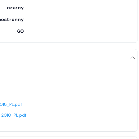
czarny
nostronny
60
18_PL.pdf
010_PL.pdf