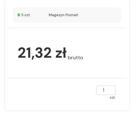
5 szt.
Magazyn Poznań
21,32 zł
brutto
szt.