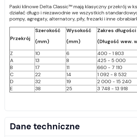
Paski klinowe Delta Classic™ mają klasyczny przekrój w ks
działać długo i niezawodnie we wszystkich standardowych
pompy, agregaty, alternatory, piły, frezarki i inne obrabi
Szerokość
Wysokość
Zakres długości
Przekrój
(mm)
(mm)
(Długość wew. 
Z
10
6
400 - 1 803
A
13
8
425 - 5 000
B
17
11
660 - 7 110
C
22
14
1 092 - 8 532
D
32
19
2 000 - 15 240
E
38
25
3 748 - 13 918
Dane techniczne