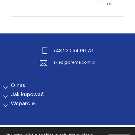
szt.
+48 22 534 96 73
sklep@prema.com.pl
O nas
Jak kupować
Wsparcie
0
0