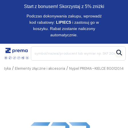
Start z bonusem! Skorzystaj z 5% zniżki
Podczas dokonywania zakupu, wprowadź
kod rabatowy:
LIPIEC5
i zastosuj go w
koszyku. Rabat zostanie naliczony
automatycznie.
/
/
matyka
Elementy złączne i akcesoria
Nypel PREMA–KIELCE 80.0120.14