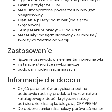
Typ produktu:
Element złączny pneumatyki
Gwint przyłącza:
G1/4
Medium:
sprężone powietrze lub inny gaz
nieagresywny
Ciśnienie pracy:
do 15 bar (dla złączy
skręcanych)
Temperatura pracy:
-18 do +70°C
Materiały:
mosiądz niklowany / aluminium /
tworzywo zależnie od wersji
Zastosowanie
łączenie przewodów z elementami pneumatyki
instalacje sterujące i wykonawcze
budowa i modernizacja maszyn
Informacje dla doboru
Część parametrów przypisana jest na
podstawie rodziny produktu i nazewnictwa
katalogowego; dobór krytyczny należy
potwierdzić z kartą katalogową CPP PREMA.
Do doboru zamiennika należy porównać numer