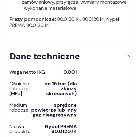
zamówieniowy, przyłącza, wymiary montażowe
i wykonanie materiałowe.
Frazy pomocnicze:
80.0120.14, 80012014, Nypel
PREMA 80.0120.14
Dane techniczne
Waga netto [KG]
0.001
Ciśnienie
do 15 bar (dla
robocze
złączy
[MPa]
skręcanych)
Medium
sprężone
robocze
powietrze lub inny
gaz nieagresywny
Nazwa
Nypel PREMA
produktu
80.0120.14