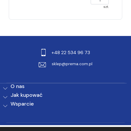
szt.
+48 22 534 96 73
sklep@prema.com.pl
O nas
Jak kupować
Wsparcie