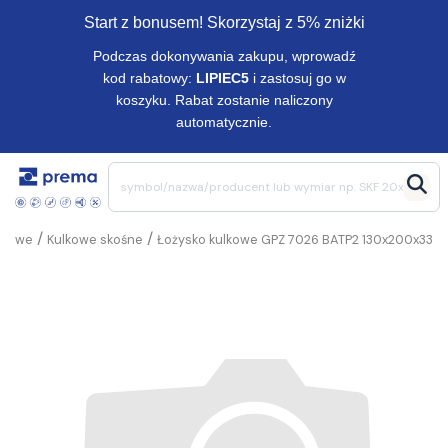
Start z bonusem! Skorzystaj z 5% zniżki
Podczas dokonywania zakupu, wprowadź
kod rabatowy:
LIPIEC5
i zastosuj go w
koszyku. Rabat zostanie naliczony
automatycznie.
/
/
lkowe
Kulkowe skośne
Łożysko kulkowe GPZ 7026 BATP2 130x200x33