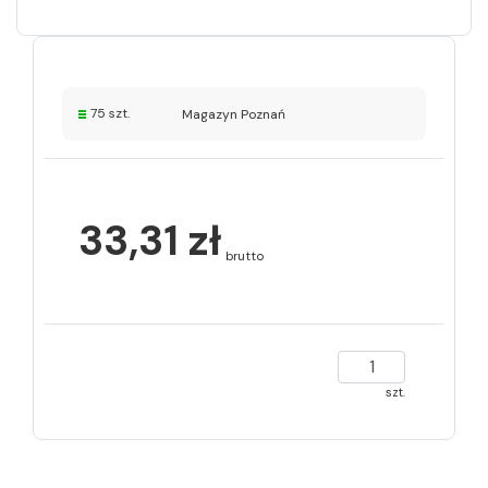
75 szt.
Magazyn Poznań
33,31 zł
brutto
szt.