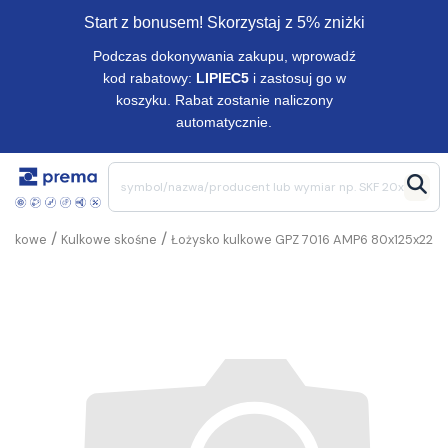
Start z bonusem! Skorzystaj z 5% zniżki
Podczas dokonywania zakupu, wprowadź
kod rabatowy:
LIPIEC5
i zastosuj go w
koszyku. Rabat zostanie naliczony
automatycznie.
/
/
Kulkowe
Kulkowe skośne
Łożysko kulkowe GPZ 7016 AMP6 80x125x22