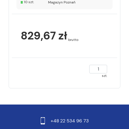
10 szt.
Magazyn Poznań
829,67 zł
brutto
szt.
+48 22 534 96 73