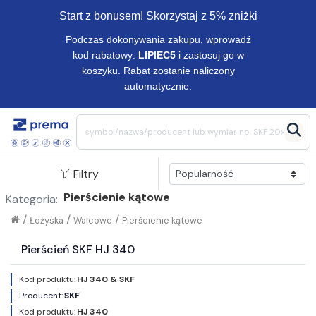
Start z bonusem! Skorzystaj z 5% zniżki
Podczas dokonywania zakupu, wprowadź
kod rabatowy:
LIPIEC5
i zastosuj go w
koszyku. Rabat zostanie naliczony
automatycznie.
Filtry
Pierścienie kątowe
Kategoria:
/
/
/
Łożyska
Walcowe
Pierścienie kątowe
Pierścień SKF HJ 340
Kod produktu:
HJ 340 & SKF
Producent:
SKF
Kod produktu:
HJ 340