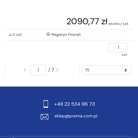
2090,77 zł
brutto / szt.
0 szt.
Magazyn Poznań
szt.
/ 7
+48 22 534 96 73
sklep@prema.com.pl