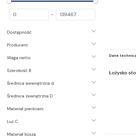
Rolki prowadzące (1516)
Akcesoria do łożysk (7830)
-
Pasy i koła pasowe (23206)
Łańcuchy i koła łańcuchowe (8005)
Dostępność
Koła zębate i listwy zębate (826)
Sprzęgła (6047)
Producent
Przekładnie (746)
Technika liniowa (8528)
Dane technic
Waga netto
Motoreduktory (392)
Szerokość B
Silniki i akcesoria silnikowe (144)
Łożysko st
Chemia przemysłowa (1472)
Średnica wewnętrzna d
Systemy i środki smarowania (3532)
Narzędzia (1827)
Średnica zewnętrzna D
Pneumatyka (36186)
Świece (203)
Materiał pierścieni
Uszczelnienia (39082)
Luz C
Hydraulika (1488)
Mocowania mechaniczne (2583)
Materiał kosza