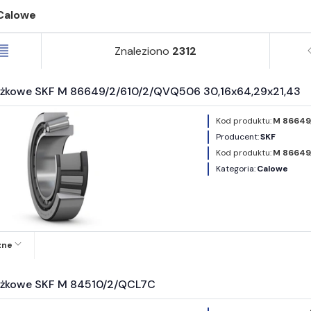
Calowe
Znaleziono
2312
ożkowe SKF M 86649/2/610/2/QVQ506 30,16x64,29x21,43
Kod produktu:
M 86649/
Producent:
SKF
Kod produktu:
M 86649
Kategoria:
Calowe
zne
ożkowe SKF M 84510/2/QCL7C