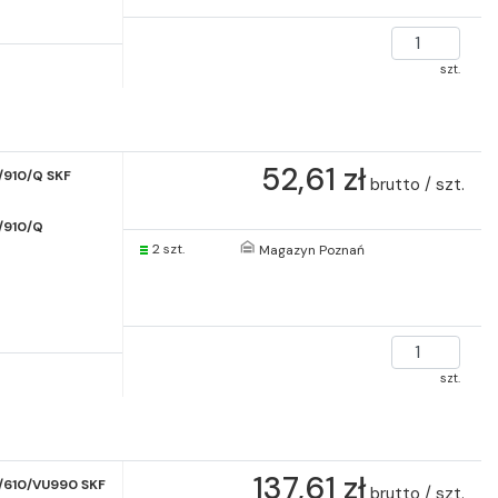
szt.
52,61 zł
/910/Q SKF
brutto / szt.
/910/Q
2 szt.
Magazyn Poznań
szt.
137,61 zł
/610/VU990 SKF
brutto / szt.