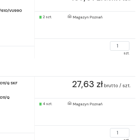
/610/VU990
2 szt.
Magazyn Poznań
szt.
27,63 zł
011/Q SKF
brutto / szt.
011/Q
4 szt.
Magazyn Poznań
szt.