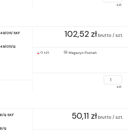
szt.
102,52 zł
9/011/ SKF
brutto / szt.
49/011/Q
0 szt.
Magazyn Poznań
szt.
50,11 zł
8/Q SKF
brutto / szt.
8/Q