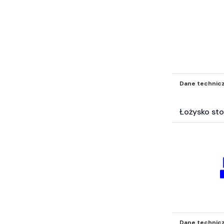
Dane technic
Łożysko st
Dane technic