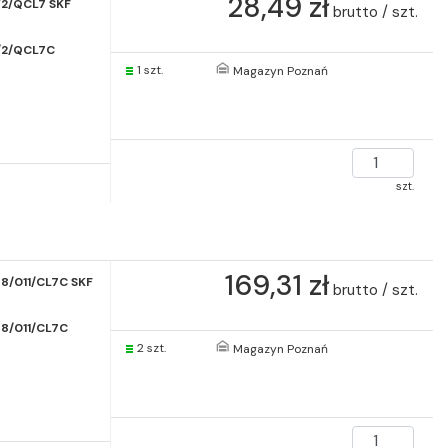
28,49 zł
/2/QCL7 SKF
brutto / szt.
/2/QCL7C
1 szt.
Magazyn Poznań
szt.
169,31 zł
8/011/CL7C SKF
brutto / szt.
8/011/CL7C
2 szt.
Magazyn Poznań