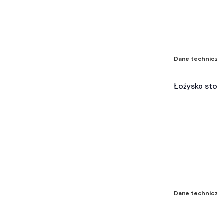
Dane technic
Łożysko st
Dane technic