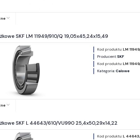
zne
ożkowe SKF LM 11949/910/Q 19,05x45,24x15,49
Kod produktu:
LM 11949
Producent:
SKF
Kod produktu:
LM 11949
Kategoria:
Calowe
zne
ożkowe SKF L 44643/610/VU990 25,4x50,29x14,22
Kod produktu:
L 44643