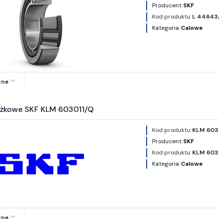
Producent:
SKF
Kod produktu:
L 44643
Kategoria:
Calowe
zne
ożkowe SKF KLM 603011/Q
Kod produktu:
KLM 603
Producent:
SKF
Kod produktu:
KLM 603
Kategoria:
Calowe
zne