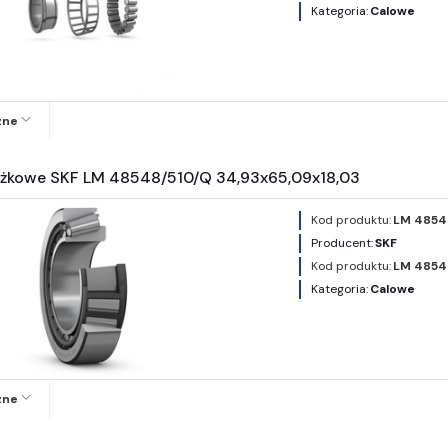
Kategoria:
Calowe
zne
ożkowe SKF LM 48548/510/Q 34,93x65,09x18,03
Kod produktu:
LM 4854
Producent:
SKF
Kod produktu:
LM 4854
Kategoria:
Calowe
zne