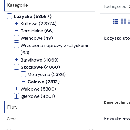
Kategorie
Kategoria:
Łożyska (53567)
Kulkowe (22074)
Toroidalne (66)
Wieńcowe (49)
Łożysko st
Wrzeciona i oprawy z łożyskami
(68)
Baryłkowe (4069)
Stożkowe (4860)
Metryczne (2386)
Calowe (2312)
Walcowe (5300)
Igiełkowe (4501)
Dane technic
ślizgowe (4396)
Filtry
Zespoły łożyskowe typu
Concentra (2)
Łożysko st
Cena
Zespoły samonastawne (3491)