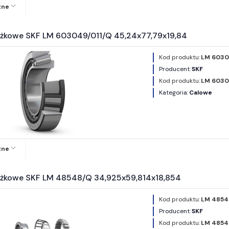
zne
ożkowe SKF LM 603049/011/Q 45,24x77,79x19,84
Kod produktu:
LM 60304
Producent:
SKF
Kod produktu:
LM 6030
Kategoria:
Calowe
zne
ożkowe SKF LM 48548/Q 34,925x59,814x18,854
Kod produktu:
LM 4854
Producent:
SKF
Kod produktu:
LM 4854