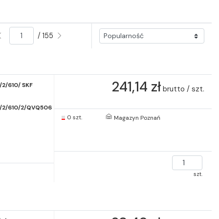
/ 155
241,14 zł
2/610/ SKF
brutto / szt.
/2/610/2/QVQ506
0 szt.
Magazyn Poznań
szt.