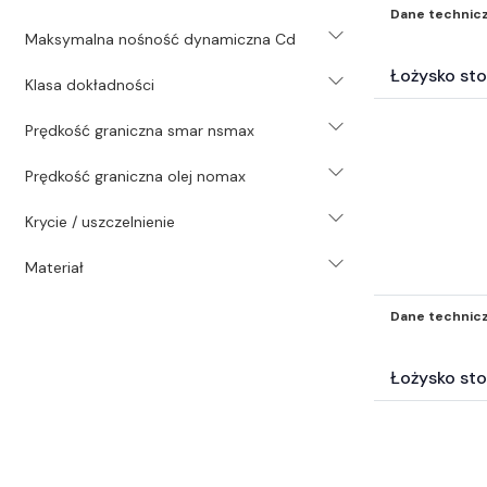
Akcesoria BHP i odzież (323)
Dane technic
Samochodowe Zestawy naprawcze i
Maksymalna nośność dynamiczna Cd
inne akc (121)
Łożysko st
Klasa dokładności
Surowce energetyczne i paliwa (19)
Katalogi* (3)
Prędkość graniczna smar nsmax
Filtry inne* (504)
Elektrotechnika (4641)
Prędkość graniczna olej nomax
Węże przemysłowe (265)
Krycie / uszczelnienie
Pompy (42)
Technika transportu wewnętrznego
Materiał
(2)
Wyposażenie wartsztatu (3)
Dane technic
Inne części-nie zakwalifikowane
wyżej* (5664)
Łożysko st