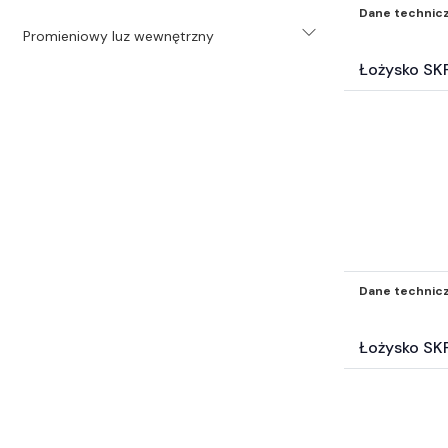
Hydraulika (1488)
Dane technic
Mocowania mechaniczne (2583)
Promieniowy luz wewnętrzny
Akcesoria BHP i odzież (323)
Łożysko SK
Samochodowe Zestawy naprawcze i
inne akc (121)
Surowce energetyczne i paliwa (19)
Katalogi* (3)
Filtry inne* (504)
Elektrotechnika (4641)
Węże przemysłowe (265)
Pompy (42)
Technika transportu wewnętrznego
Dane technic
(2)
Wyposażenie wartsztatu (3)
Łożysko SK
Inne części-nie zakwalifikowane
wyżej* (5664)