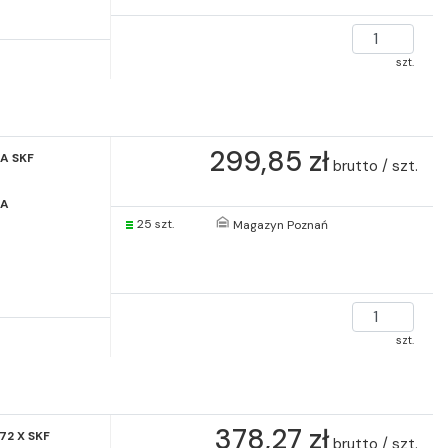
szt.
299,85 zł
A SKF
brutto / szt.
 A
25 szt.
Magazyn Poznań
szt.
378,27 zł
72 X SKF
brutto / szt.