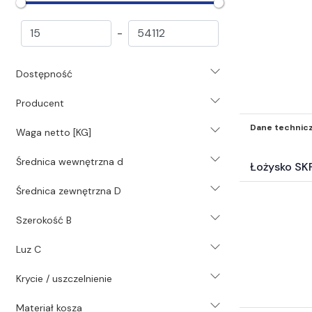
Nośne (381)
Popychaczy (433)
-
Inne* (62)
Akcesoria do łożysk (7830)
Dostępność
Pasy i koła pasowe (23206)
Łańcuchy i koła łańcuchowe (8005)
Producent
Koła zębate i listwy zębate (826)
Sprzęgła (6047)
Dane technic
Waga netto [KG]
Przekładnie (746)
Średnica wewnętrzna d
Technika liniowa (8528)
Łożysko SK
Motoreduktory (392)
Średnica zewnętrzna D
Silniki i akcesoria silnikowe (144)
Chemia przemysłowa (1472)
Szerokość B
Systemy i środki smarowania (3532)
Narzędzia (1827)
Luz C
Pneumatyka (36186)
Krycie / uszczelnienie
Świece (203)
Uszczelnienia (39082)
Materiał kosza