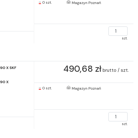
0 szt.
Magazyn Poznań
szt.
490,68 zł
90 X SKF
brutto / szt.
90 X
0 szt.
Magazyn Poznań
szt.