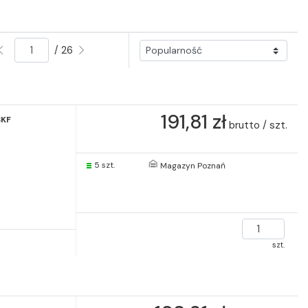
/ 26
191,81 zł
SKF
brutto / szt.
5 szt.
Magazyn Poznań
szt.