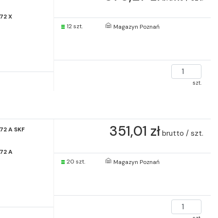
72 X
12 szt.
Magazyn Poznań
szt.
351,01 zł
72 A SKF
brutto / szt.
72 A
20 szt.
Magazyn Poznań
szt.