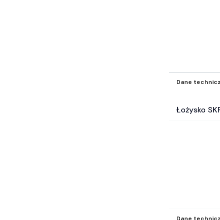
Dane technic
Łożysko SK
Dane technic