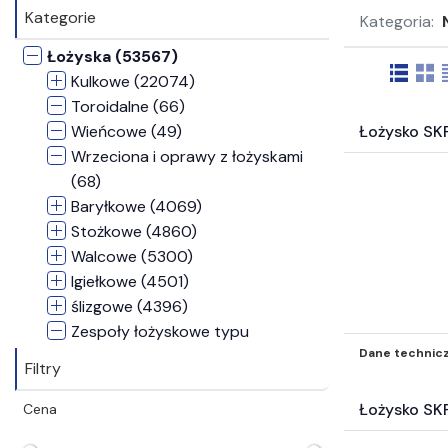
Kategorie
Kategoria:
Łożyska (53567)
Kulkowe (22074)
Toroidalne (66)
Wieńcowe (49)
Łożysko SK
Wrzeciona i oprawy z łożyskami
(68)
Baryłkowe (4069)
Stożkowe (4860)
Walcowe (5300)
Igiełkowe (4501)
ślizgowe (4396)
Zespoły łożyskowe typu
Dane technic
Concentra (2)
Filtry
Zespoły samonastawne (3491)
Rolki prowadzące (1516)
Łożysko SK
Cena
Bieżne (271)