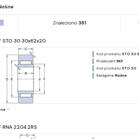
Nośne
Znaleziono
381
F STO 30 30x62x20
Kod produktu:
STO 30 
Producent:
SKF
Kod produktu:
STO 30
Kategoria:
Nośne
zne
F RNA 2204.2RS