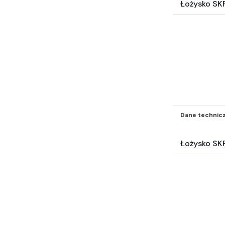
Łożysko SK
Dane technic
Łożysko SK