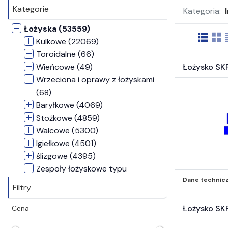
Kategorie
Kategoria:
Łożyska (53559)
Kulkowe (22069)
Toroidalne (66)
Wieńcowe (49)
Łożysko SK
Wrzeciona i oprawy z łożyskami
(68)
Baryłkowe (4069)
Stożkowe (4859)
Walcowe (5300)
Igiełkowe (4501)
ślizgowe (4395)
Zespoły łożyskowe typu
Dane technic
Concentra (2)
Filtry
Zespoły samonastawne (3491)
Rolki prowadzące (1516)
Łożysko SK
Cena
Bieżne (271)