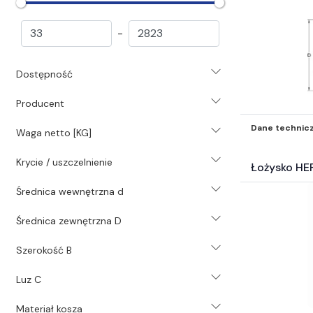
Nośne (381)
Popychaczy (433)
-
Inne* (62)
Akcesoria do łożysk (7829)
Dostępność
Pasy i koła pasowe (23204)
Łańcuchy i koła łańcuchowe (8004)
Producent
Koła zębate i listwy zębate (826)
Sprzęgła (6045)
Dane technic
Waga netto [KG]
Przekładnie (745)
Krycie / uszczelnienie
Technika liniowa (8526)
Łożysko HE
Motoreduktory (392)
Średnica wewnętrzna d
Silniki i akcesoria silnikowe (144)
Chemia przemysłowa (1471)
Średnica zewnętrzna D
Systemy i środki smarowania (3531)
Narzędzia (1827)
Szerokość B
Pneumatyka (36174)
Luz C
Świece (203)
Uszczelnienia (39078)
Materiał kosza