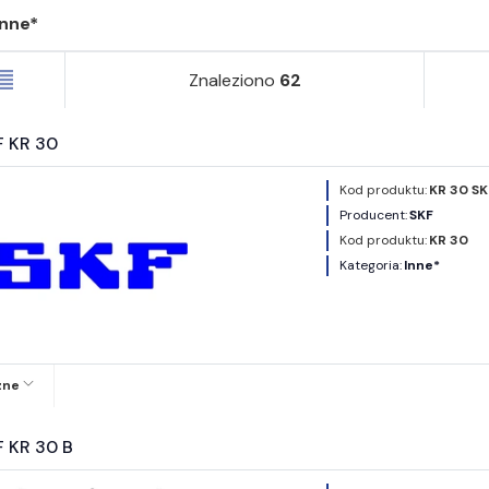
Inne*
Znaleziono
62
F KR 30
Kod produktu:
KR 30 SK
Producent:
SKF
Kod produktu:
KR 30
Kategoria:
Inne*
zne
F KR 30 B