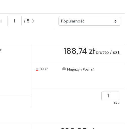
/ 5
188,74 zł
F
brutto / szt.
0 szt.
Magazyn Poznań
szt.