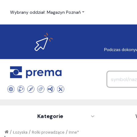
Wybrany oddział: Magazyn Poznań
Podczas dokonyw
Kategorie
/
/
/
Łożyska
Rolki prowadzące
Inne*