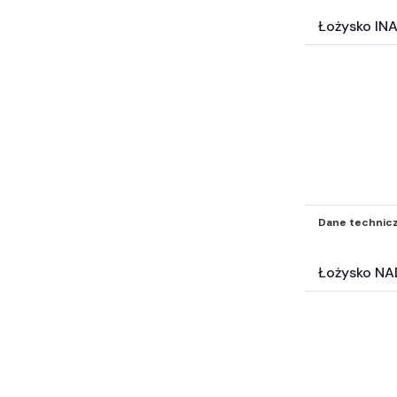
Hydraulika (1488)
Łożysko IN
Mocowania mechaniczne (2582)
Akcesoria BHP i odzież (323)
Samochodowe Zestawy naprawcze i
inne akc (121)
Surowce energetyczne i paliwa (19)
Katalogi* (8)
Filtry inne* (504)
Elektrotechnika (4640)
Węże przemysłowe (265)
Dane technic
Pompy (42)
Technika transportu wewnętrznego
Łożysko NA
(2)
Wyposażenie wartsztatu (3)
Inne części-nie zakwalifikowane
wyżej* (5647)