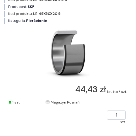
Producent:
SKF
Kod produktu:
LR 45X50X20.5
Kategoria:
Pierścienie
44,43 zł
brutto / szt.
1 szt.
Magazyn Poznań
szt.