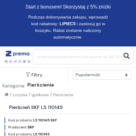
Start z bonusem! Skorzystaj z 5% zniżki
Podczas dokonywania zakupu, wprowadź
kod rabatowy:
LIPIEC5
i zastosuj go w
koszyku. Rabat zostanie naliczony
automatycznie.
Filtry
Pierścienie
Kategoria:
/
/
/
Łożyska
Igiełkowe
Pierścienie
Pierścień SKF LS 110145
Kod produktu:
LS 110145 SKF
Producent:
SKF
Kod produktu:
LS 110145