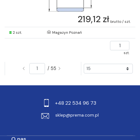
219,12 zł
brutto / szt.
2 szt.
Magazyn Poznań
szt.
/ 55
+48 22 534 96 73
sklep@prema.com.pl
O nas