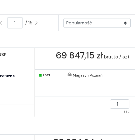
/ 15
69 847,15 zł
SKF
brutto / szt.
1 szt.
Magazyn Poznań
zdłużne
szt.