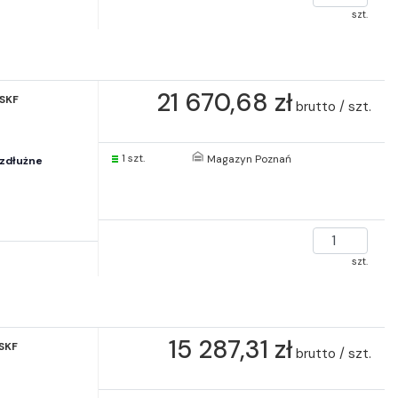
szt.
21 670,68 zł
 SKF
brutto / szt.
1 szt.
Magazyn Poznań
zdłużne
szt.
15 287,31 zł
SKF
brutto / szt.