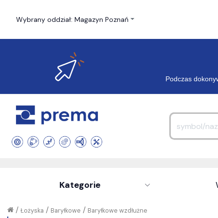
Wybrany oddział: Magazyn Poznań
Podczas dokonyw
Kategorie
/
/
/
Łożyska
Baryłkowe
Baryłkowe wzdłużne