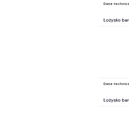
Akcesoria BHP i odzież (323)
Dane technic
Samochodowe Zestawy naprawcze i
inne akc (121)
Łożysko ba
Surowce energetyczne i paliwa (19)
Katalogi* (3)
Filtry inne* (504)
Elektrotechnika (4641)
Węże przemysłowe (265)
Pompy (42)
Technika transportu wewnętrznego
(2)
Wyposażenie wartsztatu (3)
Dane technic
Inne części-nie zakwalifikowane
wyżej* (5664)
Łożysko ba