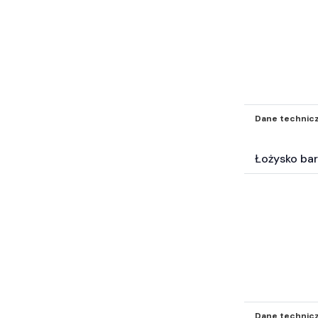
Dane technic
Łożysko ba
Dane technic