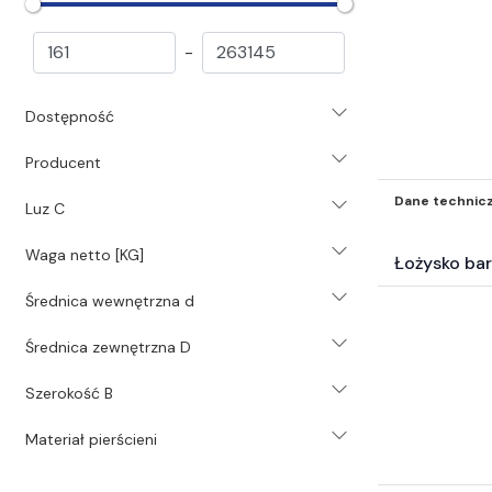
Rolki prowadzące (1516)
Akcesoria do łożysk (7830)
-
Pasy i koła pasowe (23206)
Łańcuchy i koła łańcuchowe (8005)
Dostępność
Koła zębate i listwy zębate (826)
Sprzęgła (6047)
Producent
Przekładnie (746)
Technika liniowa (8528)
Dane technic
Luz C
Motoreduktory (392)
Waga netto [KG]
Silniki i akcesoria silnikowe (144)
Łożysko ba
Chemia przemysłowa (1472)
Średnica wewnętrzna d
Systemy i środki smarowania (3532)
Narzędzia (1827)
Średnica zewnętrzna D
Pneumatyka (36186)
Świece (203)
Szerokość B
Uszczelnienia (39082)
Materiał pierścieni
Hydraulika (1488)
Mocowania mechaniczne (2583)