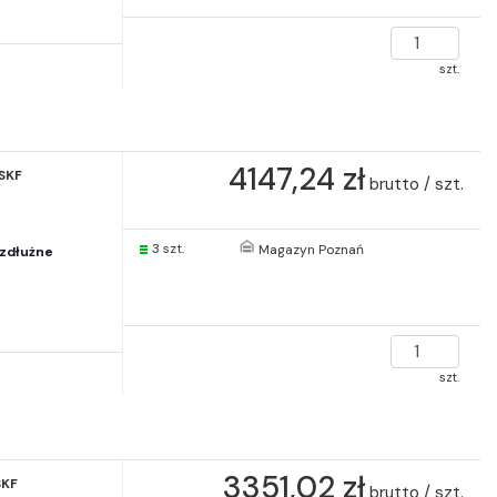
szt.
4147,24 zł
SKF
brutto / szt.
3 szt.
Magazyn Poznań
zdłużne
szt.
3351,02 zł
SKF
brutto / szt.