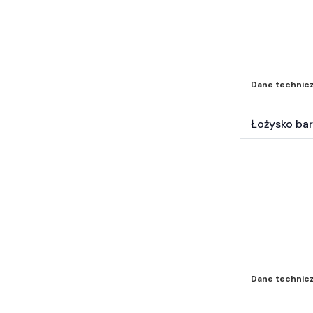
Dane technic
Łożysko ba
Dane technic