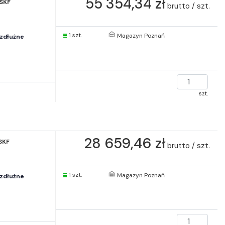
55 354,34 zł
 SKF
brutto / szt.
1 szt.
Magazyn Poznań
zdłużne
szt.
28 659,46 zł
SKF
brutto / szt.
1 szt.
Magazyn Poznań
zdłużne