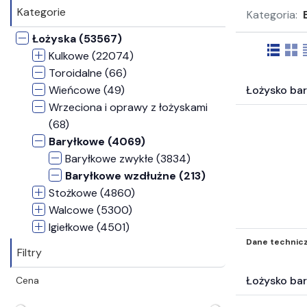
Kategorie
Kategoria:
Łożyska (53567)
Kulkowe (22074)
Toroidalne (66)
Wieńcowe (49)
Łożysko ba
Wrzeciona i oprawy z łożyskami
(68)
Baryłkowe (4069)
Baryłkowe zwykłe (3834)
Baryłkowe wzdłużne (213)
Stożkowe (4860)
Walcowe (5300)
Igiełkowe (4501)
Dane technic
ślizgowe (4396)
Filtry
Zespoły łożyskowe typu
Concentra (2)
Łożysko ba
Cena
Zespoły samonastawne (3491)