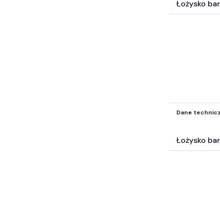
Łożysko ba
Dane technic
Łożysko ba