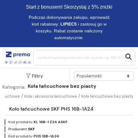
Start z bonusem! Skorzystaj z 5% zniżki
Podczas dokonywania zakupu, wprowadź
kod rabatowy:
LIPIEC5
i zastosuj go w
koszyku. Rabat zostanie naliczony
automatycznie.
Filtry
Koła łańcuchowe bez piasty
Kategoria:
/
/
łańcuchowe
Koła i akcesoria łańcuchowe
Koła łańcuchowe bez piasty
Koło łańcuchowe SKF PHS 16B-1A24
Kod produktu:
KL 16B-1 Z24 ASKF
Producent:
SKF
Kod produktu:
PHS 16B-1A24