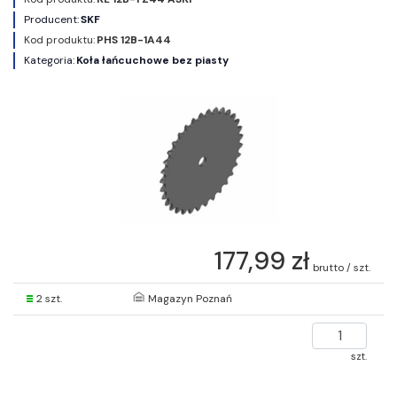
Producent:
SKF
Kod produktu:
PHS 12B-1A44
Kategoria:
Koła łańcuchowe bez piasty
177,99 zł
brutto / szt.
2 szt.
Magazyn Poznań
szt.