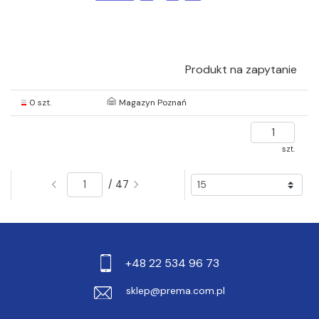
Produkt na zapytanie
0 szt.
Magazyn Poznań
szt.
/ 47
+48 22 534 96 73
sklep@prema.com.pl