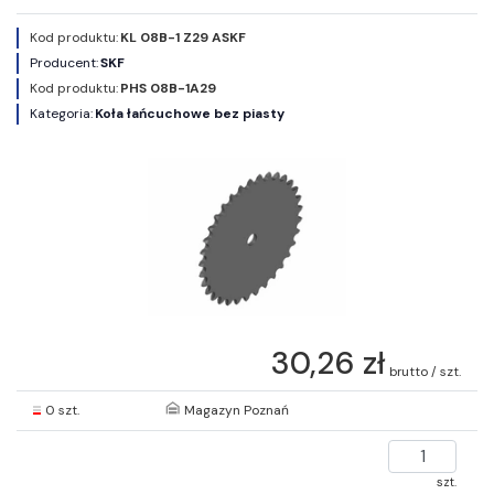
Kod produktu:
KL 08B-1 Z29 ASKF
Producent:
SKF
Kod produktu:
PHS 08B-1A29
Kategoria:
Koła łańcuchowe bez piasty
30,26 zł
brutto / szt.
0 szt.
Magazyn Poznań
szt.