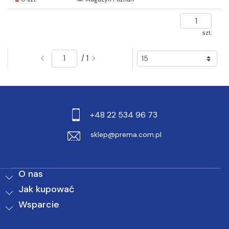
szt.
/ 1
+48 22 534 96 73
sklep@prema.com.pl
O nas
Jak kupować
Wsparcie