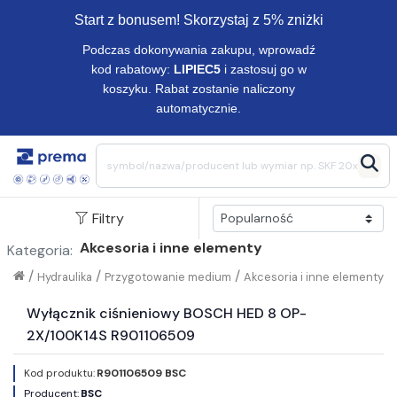
Start z bonusem! Skorzystaj z 5% zniżki
Podczas dokonywania zakupu, wprowadź
kod rabatowy:
LIPIEC5
i zastosuj go w
koszyku. Rabat zostanie naliczony
automatycznie.
Filtry
Akcesoria i inne elementy
Kategoria:
/
/
/
Hydraulika
Przygotowanie medium
Akcesoria i inne elementy
Wyłącznik ciśnieniowy BOSCH HED 8 OP-
2X/100K14S R901106509
Kod produktu:
R901106509 BSC
Producent:
BSC