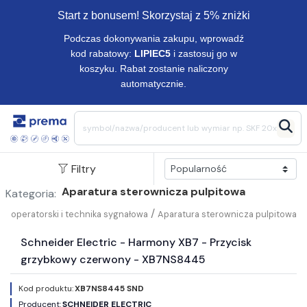
Start z bonusem! Skorzystaj z 5% zniżki
Podczas dokonywania zakupu, wprowadź
kod rabatowy:
LIPIEC5
i zastosuj go w
koszyku. Rabat zostanie naliczony
automatycznie.
Filtry
Aparatura sterownicza pulpitowa
Kategoria:
/
og operatorski i technika sygnałowa
Aparatura sterownicza pulpitowa
Schneider Electric - Harmony XB7 - Przycisk
grzybkowy czerwony - XB7NS8445
Kod produktu:
XB7NS8445 SND
Producent:
SCHNEIDER ELECTRIC